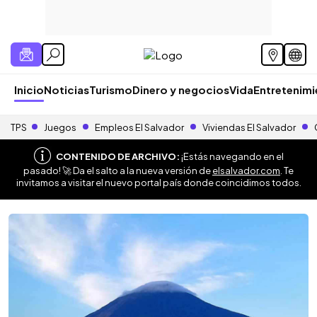
Inicio
Noticias
Turismo
Dinero y negocios
Vida
Entretenim
TPS
Juegos
Empleos El Salvador
Viviendas El Salvador
CONTENIDO DE ARCHIVO:
¡Estás navegando en el
pasado! 🚀 Da el salto a la nueva versión de
elsalvador.com
. Te
invitamos a visitar el nuevo portal país donde coincidimos todos.