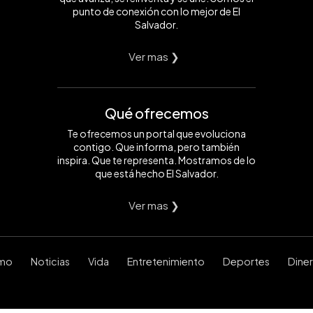
punto de conexión con lo mejor de El
Salvador.
Ver mas ❯
Qué ofrecemos
Te ofrecemos un portal que evoluciona
contigo. Que informa, pero también
inspira. Que te representa. Mostramos de lo
que está hecho El Salvador.
Ver mas ❯
smo
Noticias
Vida
Entretenimiento
Deportes
Dine