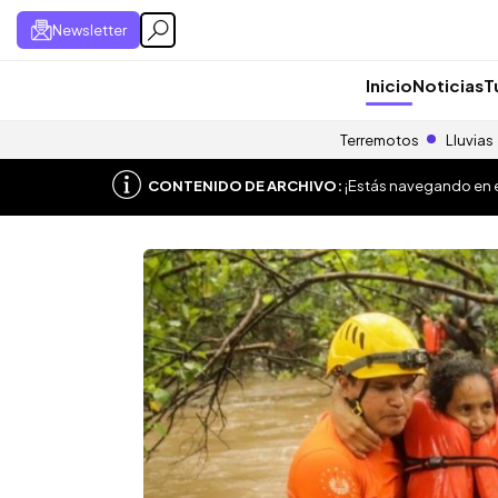
Newsletter
Inicio
Noticias
T
Terremotos
Lluvias
CONTENIDO DE ARCHIVO:
¡Estás navegando en el