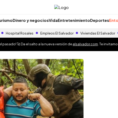
urismo
Dinero y negocios
Vida
Entretenimiento
Deportes
Ento
Hospital Rosales
Empleos El Salvador
Viviendas El Salvador
 pasado! 🚀 Da el salto a la nueva versión de
elsalvador.com
. Te invitam