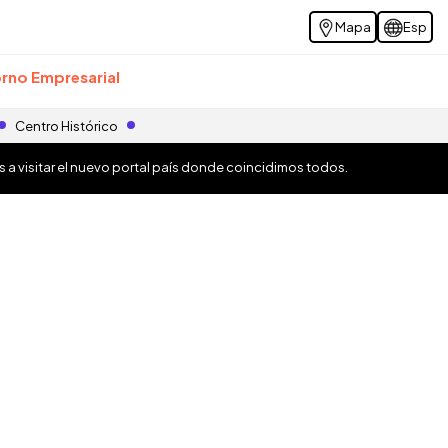
Mapa
Esp
rno Empresarial
Centro Histórico
os a visitar el nuevo portal país donde coincidimos todos.