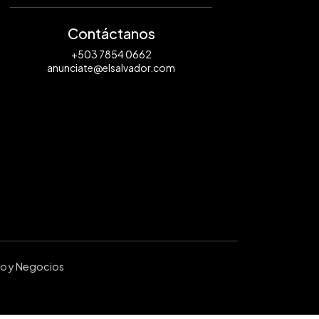
Contáctanos
+503 7854 0662
anunciate@elsalvador.com
ro y Negocios