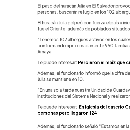
Facebook
Twitter
►
Escuchar artículo
El paso del huracán Julia en El Salvador prov
personas, buscarán refugio en los 102 albergu
El huracán Julia golpeó con fuerza el país a i
fue el Oriente, además de poblados situados
"Tenemos 102 albergues activos en los cuale
conformando aproximadamente 950 familias", d
Amaya.
Te puede interesar:
Perdieron el maíz que cu
Además, el funcionario informó que la cifra de
Julia se mantiene en 10.
"En una sola tarde nuestra Unidad de Guardavi
instituciones del Sistema Nacional y realizar
Te puede interesar:
En iglesia del caserío 
personas pero llegaron 124
Además, el funcionario señaló "Estamos en la