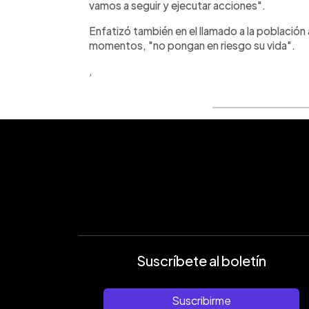
vamos a seguir y ejecutar acciones".
Enfatizó también en el llamado a la población
momentos, "no pongan en riesgo su vida".
,
Suscríbete al boletín
Suscribirme