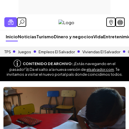
Inicio
Noticias
Turismo
Dinero y negocios
Vida
Entretenim
TPS
Juegos
Empleos El Salvador
Viviendas El Salvador
CONTENIDO DE ARCHIVO:
¡Estás navegando en el
pasado! 🚀 Da el salto a la nueva versión de
elsalvador.com
. Te
invitamos a visitar el nuevo portal país donde coincidimos todos.