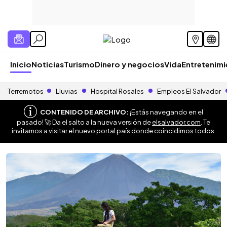
Inicio
Noticias
Turismo
Dinero y negocios
Vida
Entretenim
Terremotos
Lluvias
Hospital Rosales
Empleos El Salvador
CONTENIDO DE ARCHIVO:
¡Estás navegando en el
pasado! 🚀 Da el salto a la nueva versión de
elsalvador.com
. Te
invitamos a visitar el nuevo portal país donde coincidimos todos.