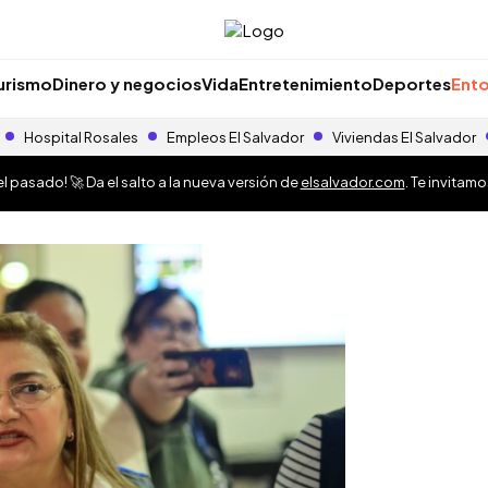
urismo
Dinero y negocios
Vida
Entretenimiento
Deportes
Ento
Hospital Rosales
Empleos El Salvador
Viviendas El Salvador
 pasado! 🚀 Da el salto a la nueva versión de
elsalvador.com
. Te invitam