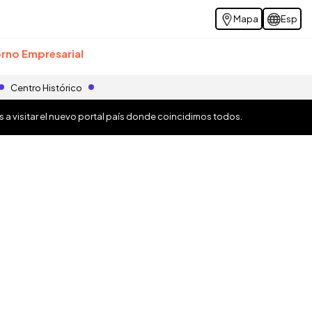
Mapa
Esp
rno Empresarial
Centro Histórico
os a visitar el nuevo portal país donde coincidimos todos.