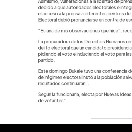
Asimismo, vulneraciones a la libertad de prens
debido a que autoridades electorales e inte
el acceso a la prensa a diferentes centros de
Electoral debió pronunciarse en contra de es
“Es una de mis observaciones que hice”, rec
La procuradora de los Derechos Humanos re
delito electoral que un candidato presidencial
pidiendo el voto e induciendo el voto para l
partido.
Este domingo Bukele tuvo una conferencia de 
del régimen electoral instó a la población salv
resultados continuaran”.
Según la funcionaria, electa por Nuevas Idea
de votantes”.