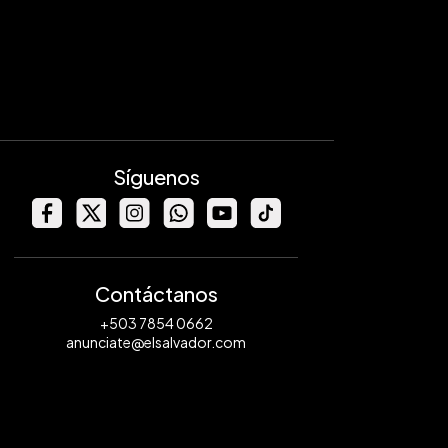
Síguenos
Contáctanos
+503 7854 0662
anunciate@elsalvador.com