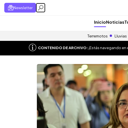
Newsletter
Inicio
Noticias
T
Terremotos
Lluvias
CONTENIDO DE ARCHIVO:
¡Estás navegando en el