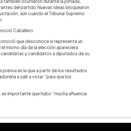
a también ocurrieron durante la jornada,
grantes del partido Nuevas Ideas bloquearon
 votación, aún cuando el Tribunal Supremo
o.
onoció Caballero.
conoció que desconoce si representa un
 el mismo día de la elección apareciera
as candidatas y candidatos a diputados de su
prensa en la que a partir de los resultados
adoreña a salir a votar “para que los
s, es importante que hubo “mucha afluencia