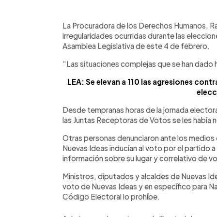
0:00
Facebook
Twitter
►
Escuchar artículo
La Procuradora de los Derechos Humanos, Ra
irregularidades ocurridas durante las eleccion
Asamblea Legislativa de este 4 de febrero.
“Las situaciones complejas que se han dado h
LEA: Se elevan a 110 las agresiones contr
elecc
Desde tempranas horas de la jornada elector
las Juntas Receptoras de Votos se les había 
Otras personas denunciaron ante los medios 
Nuevas Ideas inducían al voto por el partido a
información sobre su lugar y correlativo de v
Ministros, diputados y alcaldes de Nuevas Ide
voto de Nuevas Ideas y en específico para Nay
Código Electoral lo prohíbe.