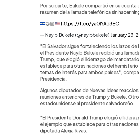
Por su parte, Bukele compartió en su cuenta d
resumen de la llamada telefónica sin hacer ni
🤝🏼
https://t.co/ya0lYAd3EC
— Nayib Bukele (@nayibbukele)
January 23, 
"El Salvador sigue fortaleciendo los lazos d
el Presidente Nayib Bukele recibió una llama
Trump, que elogió el liderazgo del mandatario
establece para otras naciones del hemisferio
temas de interés para ambos países", compart
Presidencia.
Algunos diputados de Nuevas Ideas reacciona
reuniones anteriores de Trump y Bukele. Otros
estadounidense al presidente salvadoreño.
"El Presidente Donald Trump elogió el lideraz
el ejemplo que establece para otras naciones 
diputada Alexia Rivas.