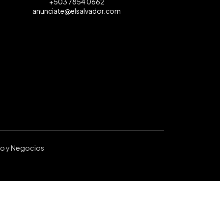
+503 7854 0662
anunciate@elsalvador.com
ro y Negocios