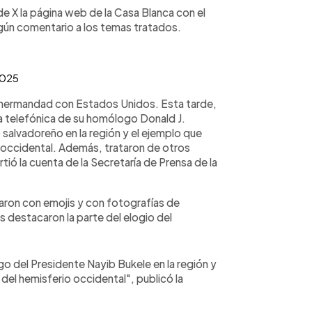
e X la página web de la Casa Blanca con el
ngún comentario a los temas tratados.
2025
e hermandad con Estados Unidos. Esta tarde,
da telefónica de su homólogo Donald J.
 salvadoreño en la región y el ejemplo que
 occidental. Además, trataron de otros
ió la cuenta de la Secretaría de Prensa de la
ron con emojis y con fotografías de
 destacaron la parte del elogio del
go del Presidente Nayib Bukele en la región y
del hemisferio occidental", publicó la