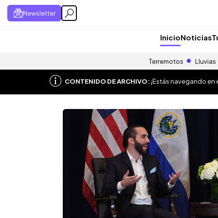
Newsletter
Inicio
Noticias
T
Terremotos
Lluvias
CONTENIDO DE ARCHIVO:
¡Estás navegando en el