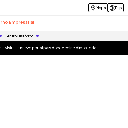
Mapa
Esp
rno Empresarial
Centro Histórico
os a visitar el nuevo portal país donde coincidimos todos.