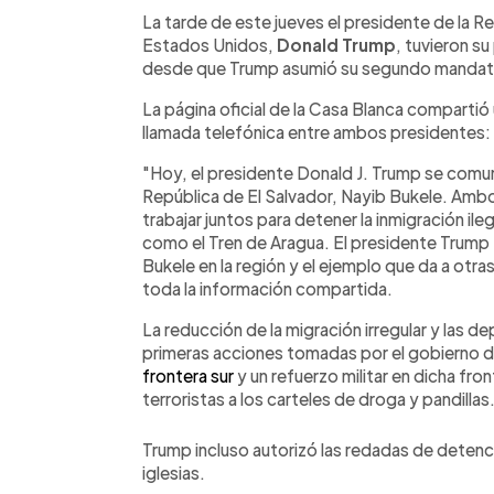
Facebook
Twitter
►
Escuchar artículo
La tarde de este jueves el presidente de la R
Estados Unidos,
Donald Trump
, tuvieron su
desde que Trump asumió su segundo mandato 
La página oficial de la Casa Blanca compartió
llamada telefónica entre ambos presidentes:
"Hoy, el presidente Donald J. Trump se comun
República de El Salvador, Nayib Bukele. Ambos
trabajar juntos para detener la inmigración il
como el Tren de Aragua. El presidente Trump 
Bukele en la región y el ejemplo que da a otra
toda la información compartida.
La reducción de la migración irregular y las d
primeras acciones tomadas por el gobierno d
frontera sur
y un refuerzo militar en dicha fr
terroristas a los carteles de droga y pandillas
Trump incluso autorizó las redadas de detenc
iglesias.