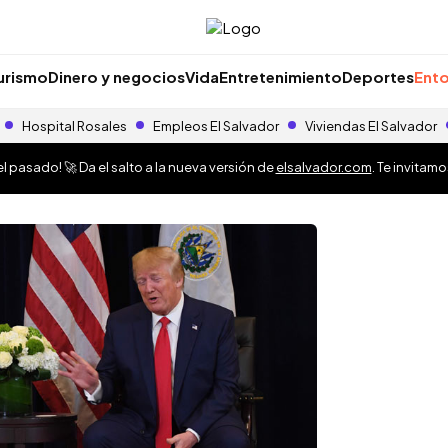
urismo
Dinero y negocios
Vida
Entretenimiento
Deportes
Ento
Hospital Rosales
Empleos El Salvador
Viviendas El Salvador
 pasado! 🚀 Da el salto a la nueva versión de
elsalvador.com
. Te invitam