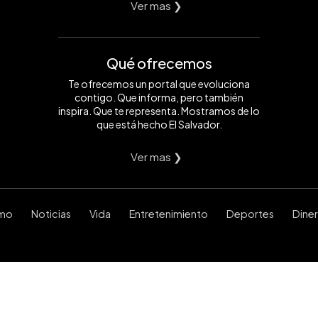
Ver mas ❯
Qué ofrecemos
Te ofrecemos un portal que evoluciona
contigo. Que informa, pero también
inspira. Que te representa. Mostramos de lo
que está hecho El Salvador.
Ver mas ❯
smo
Noticias
Vida
Entretenimiento
Deportes
Dine