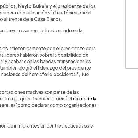
WhatsApp
Copiar link
epública,
Nayib Bukele
y el presidente de los
 primera comunicación vía telefónica oficial
al frente de la Casa Blanca.
 un breve resumen de lo abordado en la
icó telefónicamente con el presidente de la
 líderes hablaron sobre la posibilidad de
egal y acabar con las bandas transnacionales
también elogió el liderazgo del presidente
s naciones del hemisferio occidental", fue
eportaciones masivas son parte de las
e Trump, quien también ordenó el
cierre de la
ontera, así como declarar como organizaciones
.
ión de inmigrantes en centros educativos e