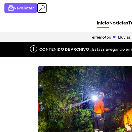
Newsletter
Inicio
Noticias
T
Terremotos
Lluvias
CONTENIDO DE ARCHIVO:
¡Estás navegando en el