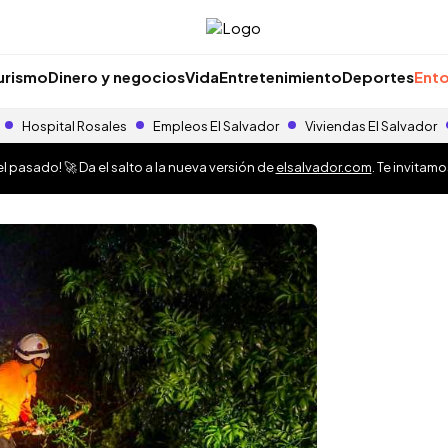
urismo
Dinero y negocios
Vida
Entretenimiento
Deportes
Ento
Hospital Rosales
Empleos El Salvador
Viviendas El Salvador
 pasado! 🚀 Da el salto a la nueva versión de
elsalvador.com
. Te invitam