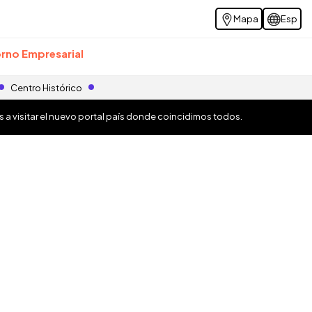
Mapa
Esp
rno Empresarial
Centro Histórico
os a visitar el nuevo portal país donde coincidimos todos.