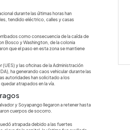
WhatsApp
Copiar link
nacional durante las últimas horas han
s, tendido eléctrico, calles y casas
erribados como consecuencia de la caída de
on Bosco y Washington, de la colonia
rmaron que el paso en esta zona se mantiene
or (UES) y las oficinas de la Administración
DA), ha generando caos vehicular durante las
as autoridades han solicitado a los
 quedar atrapados en la vía.
tragos
alvador y Soyapango llegaron a retener hasta
maron cuerpos de socorro.
uedó atrapada debido a las fuertes