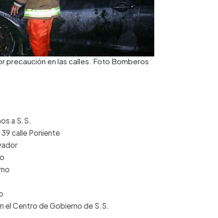
or precaución en las calles. Foto Bomberos
os a S.S.
 39 calle Poniente
lvador
to
rno
o
en el Centro de Gobierno de S.S.