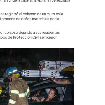
 al sur de la capital, la víctima fue auxiliada
 registró el colapso de un muro en la
formaron de daños materiales por la
nto, colapsó dejando a sus residentes
pos de Protección Civil se hicieron