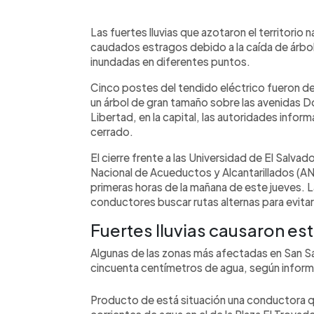
0:00
Facebook
Twitter
►
Escuchar artículo
Las fuertes lluvias que azotaron el territorio 
caudados estragos debido a la caída de árbole
inundadas en diferentes puntos.
Cinco postes del tendido eléctrico fueron d
un árbol de gran tamaño sobre las avenidas D
Libertad, en la capital, las autoridades info
cerrado.
El cierre frente a las Universidad de El Salvad
Nacional de Acueductos y Alcantarillados (AN
primeras horas de la mañana de este jueves. L
conductores buscar rutas alternas para evitar
Fuertes lluvias causaron es
Algunas de las zonas más afectadas en San S
cincuenta centímetros de agua, según infor
Producto de está situación una conductora q