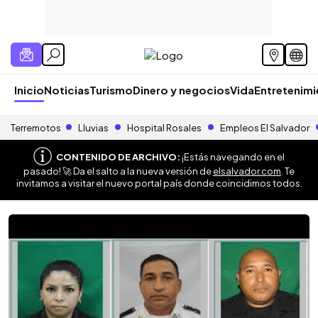
Inicio
Noticias
Turismo
Dinero y negocios
Vida
Entretenim
Terremotos
Lluvias
Hospital Rosales
Empleos El Salvador
CONTENIDO DE ARCHIVO:
¡Estás navegando en el
pasado! 🚀 Da el salto a la nueva versión de
elsalvador.com
. Te
invitamos a visitar el nuevo portal país donde coincidimos todos.