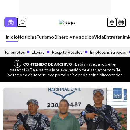
Inicio
Noticias
Turismo
Dinero y negocios
Vida
Entretenim
Terremotos
Lluvias
Hospital Rosales
Empleos El Salvador
CONTENIDO DE ARCHIVO:
¡Estás navegando en el
pasado! 🚀 Da el salto a la nueva versión de
elsalvador.com
. Te
invitamos a visitar el nuevo portal país donde coincidimos todos.