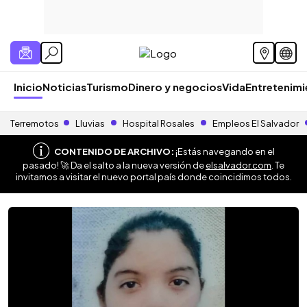
Inicio
Noticias
Turismo
Dinero y negocios
Vida
Entretenim
Terremotos
Lluvias
Hospital Rosales
Empleos El Salvador
CONTENIDO DE ARCHIVO:
¡Estás navegando en el
pasado! 🚀 Da el salto a la nueva versión de
elsalvador.com
. Te
invitamos a visitar el nuevo portal país donde coincidimos todos.