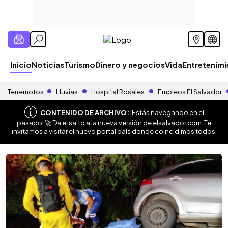
Inicio
Noticias
Turismo
Dinero y negocios
Vida
Entretenim
Terremotos
Lluvias
Hospital Rosales
Empleos El Salvador
CONTENIDO DE ARCHIVO:
¡Estás navegando en el
pasado! 🚀 Da el salto a la nueva versión de
elsalvador.com
. Te
invitamos a visitar el nuevo portal país donde coincidimos todos.