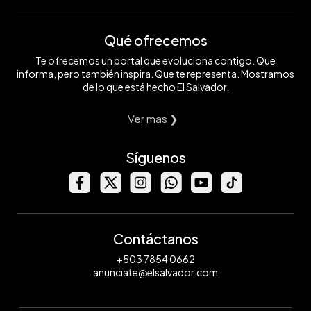
Qué ofrecemos
Te ofrecemos un portal que evoluciona contigo. Que
informa, pero también inspira. Que te representa. Mostramos
de lo que está hecho El Salvador.
Ver mas ❯
Síguenos
Contáctanos
+503 7854 0662
anunciate@elsalvador.com