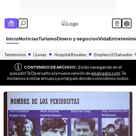
Inicio
Noticias
Turismo
Dinero y negocios
Vida
Entretenim
Terremotos
Lluvias
Hospital Rosales
Empleos El Salvador
CONTENIDO DE ARCHIVO:
¡Estás navegando en el
pasado! 🚀 Da el salto a la nueva versión de
elsalvador.com
. Te
invitamos a visitar el nuevo portal país donde coincidimos todos.