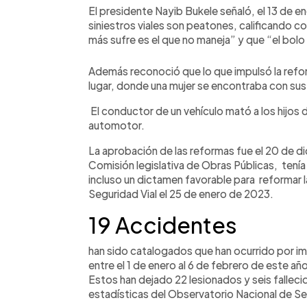
El presidente Nayib Bukele señaló, el 13 de en
siniestros viales son peatones, calificando co
más sufre es el que no maneja” y que “el bolo
Además reconoció que lo que impulsó la reforma
lugar, donde una mujer se encontraba con sus
El conductor de un vehículo mató a los hijos de
automotor.
La aprobación de las reformas fue el 20 de d
Comisión legislativa de Obras Públicas, tení
incluso un dictamen favorable para reformar l
Seguridad Vial el 25 de enero de 2023.
19 Accidentes
han sido catalogados que han ocurrido por i
entre el 1 de enero al 6 de febrero de este añ
Estos han dejado 22 lesionados y seis falleci
estadísticas del Observatorio Nacional de Se