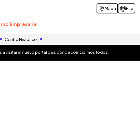
Mapa
Esp
rno Empresarial
Centro Histórico
os a visitar el nuevo portal país donde coincidimos todos.