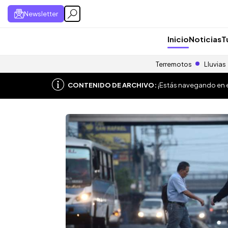
Newsletter
Inicio
Noticias
T
Terremotos
Lluvias
CONTENIDO DE ARCHIVO:
¡Estás navegando en el