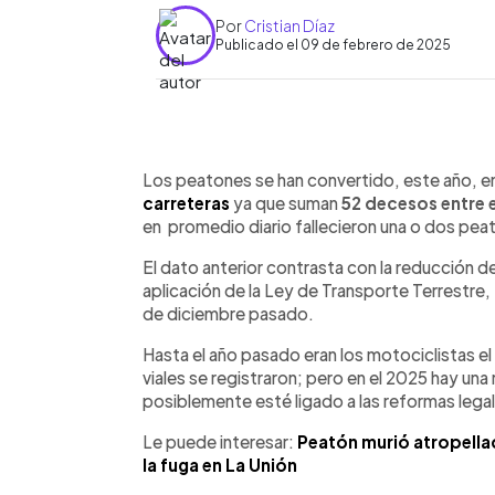
Por
Cristian Díaz
Publicado el 09 de febrero de 2025
0:00
Facebook
Twitter
►
Escuchar artículo
Los peatones se han convertido, este año, e
carreteras
ya que suman
52 decesos entre e
en promedio diario fallecieron una o dos pea
El dato anterior contrasta con la reducción de 
aplicación de la Ley de Transporte Terrestre, T
de diciembre pasado.
Hasta el año pasado eran los motociclistas e
viales se registraron; pero en el 2025 hay una
posiblemente esté ligado a las reformas lega
Le puede interesar:
Peatón murió atropella
la fuga en La Unión