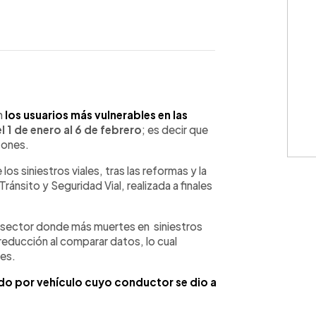
WhatsApp
Copiar link
n
los usuarios más vulnerables en las
l 1 de enero al 6 de febrero
; es decir que
tones.
los siniestros viales, tras las reformas y la
ránsito y Seguridad Vial, realizada a finales
l sector donde más muertes en siniestros
 reducción al comparar datos, lo cual
les.
do por vehículo cuyo conductor se dio a