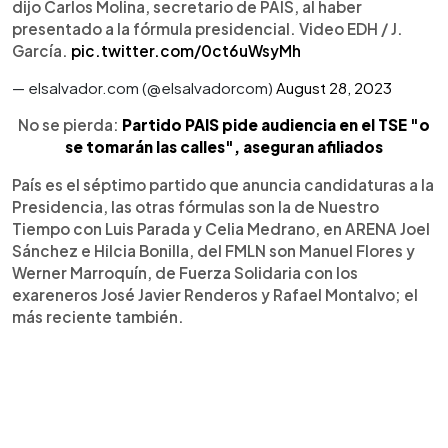
dijo Carlos Molina, secretario de PAIS, al haber
presentado a la fórmula presidencial. Video EDH / J.
García.
pic.twitter.com/0ct6uWsyMh
— elsalvador.com (@elsalvadorcom)
August 28, 2023
No se pierda:
Partido PAIS pide audiencia en el TSE "o
se tomarán las calles", aseguran afiliados
País es el séptimo partido que anuncia candidaturas a la
Presidencia, las otras fórmulas son la de Nuestro
Tiempo con Luis Parada y Celia Medrano, en ARENA Joel
Sánchez e Hilcia Bonilla, del FMLN son Manuel Flores y
Werner Marroquín, de Fuerza Solidaria con los
exareneros José Javier Renderos y Rafael Montalvo; el
más reciente también.