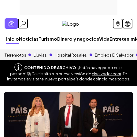
Inicio
Noticias
Turismo
Dinero y negocios
Vida
Entretenim
Terremotos
Lluvias
Hospital Rosales
Empleos El Salvador
CONTENIDO DE ARCHIVO:
¡Estás navegando en el
pasado! 🚀 Da el salto a la nueva versión de
elsalvador.com
. Te
invitamos a visitar el nuevo portal país donde coincidimos todos.