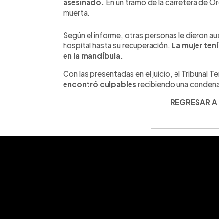
asesinado.
En un tramo de la carretera de Or
muerta.
Según el informe, otras personas le dieron auxi
hospital hasta su recuperación.
La mujer tení
en la mandíbula.
Con las presentadas en el juicio, el Tribunal 
encontró culpables
recibiendo una condena
REGRESAR A