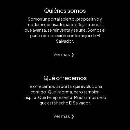
Quiénes somos
Somos un portal abierto, propositivo y
moderno, pensado para reflejar a un país
que avanza, se reinventa y se une. Somos el
punto de conexión con lo mejor de El
Salvador.
Ver mas ❯
Qué ofrecemos
Te ofrecemos un portal que evoluciona
contigo. Que informa, pero también
inspira. Que te representa. Mostramos de lo
que está hecho El Salvador.
Ver mas ❯