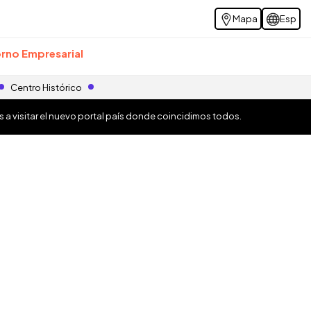
Mapa
Esp
rno Empresarial
Centro Histórico
os a visitar el nuevo portal país donde coincidimos todos.