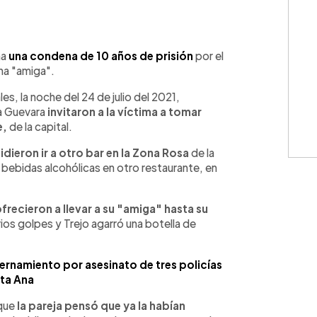
WhatsApp
Copiar link
na
una condena de 10 años de prisión
por el
na "amiga".
s, la noche del 24 de julio del 2021,
da Guevara
invitaron a la víctima a tomar
e,
de la capital.
dieron ir a otro bar en la Zona Rosa
de la
bebidas alcohólicas en otro restaurante, en
ofrecieron a llevar a su "amiga" hasta su
ios golpes y Trejo agarró una botella de
ternamiento por asesinato de tres policías
ta Ana
 que
la pareja pensó que ya la habían