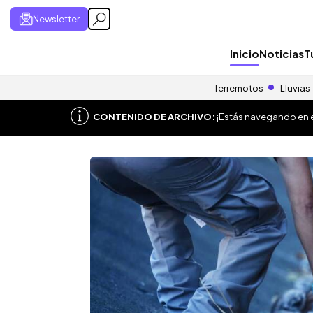
Newsletter
Inicio
Noticias
T
Terremotos
Lluvias
CONTENIDO DE ARCHIVO:
¡Estás navegando en el