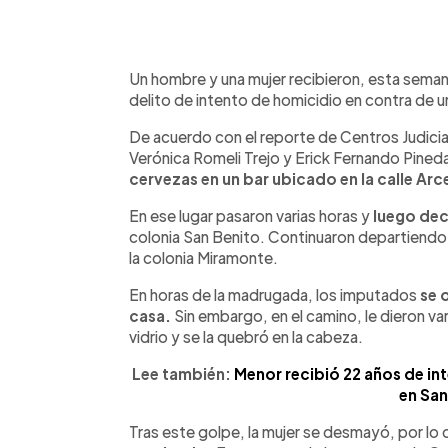
0:00
Facebook
Twitter
►
Escuchar artículo
Un hombre y una mujer recibieron, esta sema
delito de intento de homicidio en contra de u
De acuerdo con el reporte de Centros Judiciale
Verónica Romeli Trejo y Erick Fernando Pine
cervezas en un bar ubicado en la calle Arc
En ese lugar pasaron varias horas y
luego deci
colonia San Benito. Continuaron departiendo 
la colonia Miramonte.
En horas de la madrugada, los imputados
se 
casa.
Sin embargo, en el camino, le dieron var
vidrio y se la quebró en la cabeza.
Lee también:
Menor recibió 22 años de in
en San
Tras este golpe, la mujer se desmayó, por lo