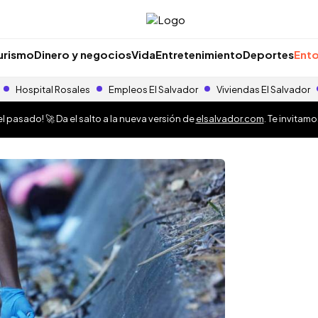
urismo
Dinero y negocios
Vida
Entretenimiento
Deportes
Ento
Hospital Rosales
Empleos El Salvador
Viviendas El Salvador
 pasado! 🚀 Da el salto a la nueva versión de
elsalvador.com
. Te invitam