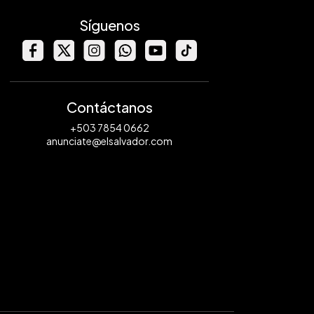
Síguenos
Contáctanos
+503 7854 0662
anunciate@elsalvador.com