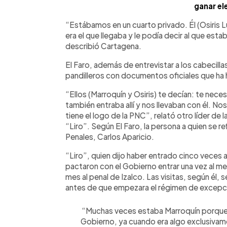
ganar el
“Estábamos en un cuarto privado. Él (Osiris Lu
era el que llegaba y le podía decir al que esta
describió Cartagena.
El Faro, además de entrevistar a los cabecilla
pandilleros con documentos oficiales que ha
“Ellos (Marroquín y Osiris) te decían: te neces
también entraba allí y nos llevaban con él. Nos
tiene el logo de la PNC”, relató otro líder de 
“Liro”. Según El Faro, la persona a quien se ref
Penales, Carlos Aparicio.
“Liro”, quien dijo haber entrado cinco veces a
pactaron con el Gobierno entrar una vez al me
mes al penal de Izalco. Las visitas, según él
antes de que empezara el régimen de excepc
“Muchas veces estaba Marroquín porque s
Gobierno, ya cuando era algo exclusivamen