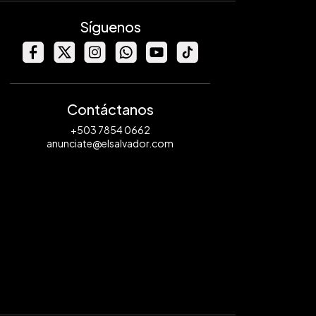
Síguenos
Contáctanos
+503 7854 0662
anunciate@elsalvador.com