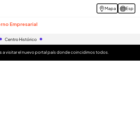
Mapa
Esp
rno Empresarial
Centro Histórico
os a visitar el nuevo portal país donde coincidimos todos.