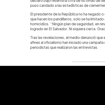
declaró bajo reserva la cifra de víctimas de de
puso candado a las estadísticas de cementer
El presidente de la República no ha negado 
que hacen los pandilleros, solo se ha limitado 
homicidios. “Ningún plan de seguridad, en ni
logrado en El Salvador. Ni siquiera cerca. Grac
Tras las revelaciones, el medio denunció que
afines al oficialismo han iniciado una campaña
periodistas que realizaron las entrevistas.