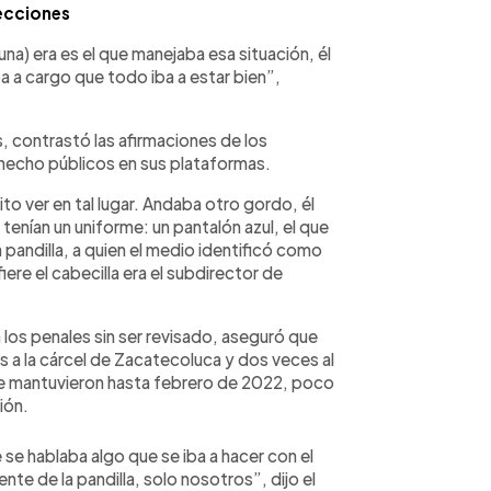
ecciones
na) era es el que manejaba esa situación, él
ba a cargo que todo iba a estar bien”,
s, contrastó las afirmaciones de los
 hecho públicos en sus plataformas.
ito ver en tal lugar. Andaba otro gordo, él
 tenían un uniforme: un pantalón azul, el que
la pandilla, a quien el medio identificó como
iere el cabecilla era el subdirector de
 los penales sin ser revisado, aseguró que
s a la cárcel de Zacatecoluca y dos veces al
, se mantuvieron hasta febrero de 2022, poco
ión.
e hablaba algo que se iba a hacer con el
te de la pandilla, solo nosotros”, dijo el