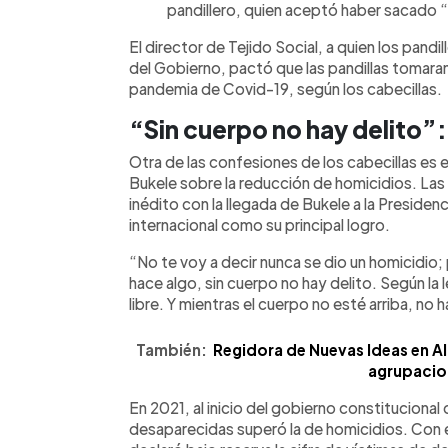
pandillero, quien aceptó haber sacado “wi
El director de Tejido Social, a quien los pandil
del Gobierno, pactó que las pandillas tomaran
pandemia de Covid-19, según los cabecillas.
“Sin cuerpo no hay delito”:
Otra de las confesiones de los cabecillas es 
Bukele sobre la reducción de homicidios. La
inédito con la llegada de Bukele a la Preside
internacional como su principal logro.
“No te voy a decir nunca se dio un homicidio; p
hace algo, sin cuerpo no hay delito. Según la l
libre. Y mientras el cuerpo no esté arriba, no h
También:
Regidora de Nuevas Ideas en Al
agrupacion
En 2021, al inicio del gobierno constitucional
desaparecidas superó la de homicidios. Con e