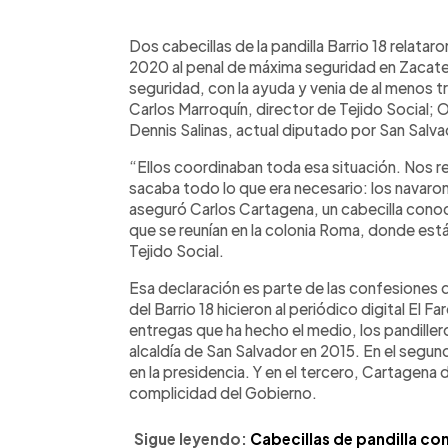
0:00
Facebook
Twitter
►
Escuchar artículo
Dos cabecillas de la pandilla Barrio 18 relata
2020 al penal de máxima seguridad en Zacate
seguridad, con la ayuda y venia de al menos 
Carlos Marroquín, director de Tejido Social; O
Dennis Salinas, actual diputado por San Salva
“Ellos coordinaban toda esa situación. Nos reu
sacaba todo lo que era necesario: los navarone
aseguró Carlos Cartagena, un cabecilla conoc
que se reunían en la colonia Roma, donde est
Tejido Social.
Esa declaración es parte de las confesiones q
del Barrio 18 hicieron al periódico digital El Fa
entregas que ha hecho el medio, los pandille
alcaldía de San Salvador en 2015. En el segun
en la presidencia. Y en el tercero, Cartagena 
complicidad del Gobierno.
Sigue leyendo:
Cabecillas de pandilla co