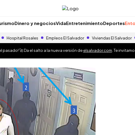
urismo
Dinero y negocios
Vida
Entretenimiento
Deportes
Ento
Hospital Rosales
Empleos El Salvador
Viviendas El Salvador
 pasado! 🚀 Da el salto a la nueva versión de
elsalvador.com
. Te invitam