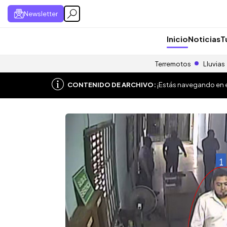
Newsletter
Inicio
Noticias
T
Terremotos
Lluvias
CONTENIDO DE ARCHIVO:
¡Estás navegando en el