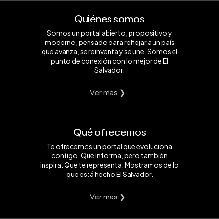
Quiénes somos
Somos un portal abierto, propositivo y
moderno, pensado para reflejar a un país
que avanza, se reinventa y se une. Somos el
punto de conexión con lo mejor de El
Salvador.
Ver mas ❯
Qué ofrecemos
Te ofrecemos un portal que evoluciona
contigo. Que informa, pero también
inspira. Que te representa. Mostramos de lo
que está hecho El Salvador.
Ver mas ❯