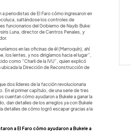
WhatsApp
Copiar link
ron a periodistas de El Faro cómo ingresaron en
coluca, saltándose los controles de
tres funcionarios del Gobierno de Nayib Buke:
siris Luna, director de Centros Penales, y
dor.
níamos en las oficinas de él (Marroquín), ahí
, los lentes, y nos dirigíamos hacia el lugar”,
ido como “Charli de la IVU”, quien explicó
á ubicada la Dirección de Reconstrucción de
ue dos líderes de la facción revolucionaria
ro. En el primer capítulo, de una serie de tres
ros cuentan cómo ayudaron a Bukele a ganar la
do, dan detalles de los arreglos ya con Bukele
da detalles de cómo logró escapar gracias a la
ntaron a El Faro cómo ayudaron a Bukele a