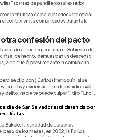
las” (cartas de pandilleros) al exterior.
leros identifican como el interlocutor oficial
 el control en las comunidades durante la
 otra confesión del pacto
el acuerdo al que llegaron con el Gobierno de
s cifras, de hecho, demuestran un descenso
ncia, algo que él presume ante la comunidad
ero se dijo con ( Carlos) Marroquín: si se
ey, si no hay evidencia de un homicidio, salís
ay delito, nadie te puede culpar”, dijo “Liro”.
caldía de San Salvador está detenida por
es ilícitas
 de Bukele, la cantidad de personas
l paso de los meses, en 2022, la Policía