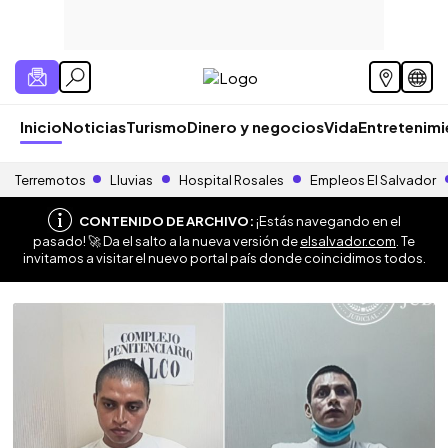
Inicio
Noticias
Turismo
Dinero y negocios
Vida
Entretenim
Terremotos
Lluvias
Hospital Rosales
Empleos El Salvador
CONTENIDO DE ARCHIVO:
¡Estás navegando en el
pasado! 🚀 Da el salto a la nueva versión de
elsalvador.com
. Te
invitamos a visitar el nuevo portal país donde coincidimos todos.