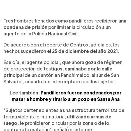
0:00
►
Escuchar artículo
Tres hombres fichados como pandilleros recibieron
una
condena de prisión
por limitar la circulación a un
agente de la Policía Nacional Civil.
De acuerdo con el reporte de Centros Judiciales, los
hechos sucedieron
el 25 de diciembre del año 2021.
Ese día, el agente policial, que ahora goza de régimen
de protección de testigos,
caminaba por la calle
principal
de un cantón en Panchimalco, al sur de San
Salvador, cuando fue interceptado por los sujetos.
Lee también:
Pandilleros fueron condenados por
matar a hombre y tirarlo a un pozo en Santa Ana
"Sujetos pertenecientes a una estructura terrorista de
forma violenta e intimatoria,
utilizando armas de
fuego,
le prohibieron circular por la zona o de lo
contrario lo matarían", señaló el informe.