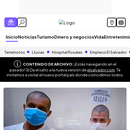
Inicio
Noticias
Turismo
Dinero y negocios
Vida
Entretenim
Terremotos
Lluvias
Hospital Rosales
Empleos El Salvador
CONTENIDO DE ARCHIVO:
¡Estás navegando en el
pasado! 🚀 Da el salto a la nueva versión de
elsalvador.com
. Te
invitamos a visitar el nuevo portal país donde coincidimos todos.