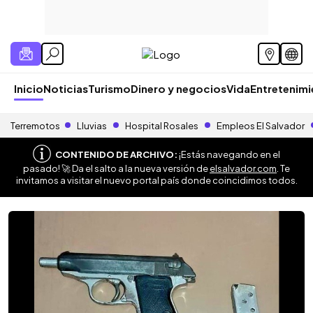
Inicio
Noticias
Turismo
Dinero y negocios
Vida
Entretenim
Terremotos
Lluvias
Hospital Rosales
Empleos El Salvador
CONTENIDO DE ARCHIVO:
¡Estás navegando en el
pasado! 🚀 Da el salto a la nueva versión de
elsalvador.com
. Te
invitamos a visitar el nuevo portal país donde coincidimos todos.