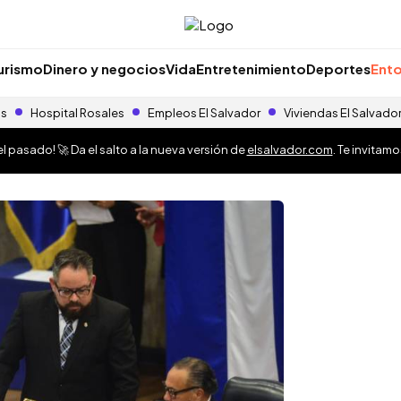
urismo
Dinero y negocios
Vida
Entretenimiento
Deportes
Ento
as
Hospital Rosales
Empleos El Salvador
Viviendas El Salvado
 pasado! 🚀 Da el salto a la nueva versión de
elsalvador.com
. Te invitam