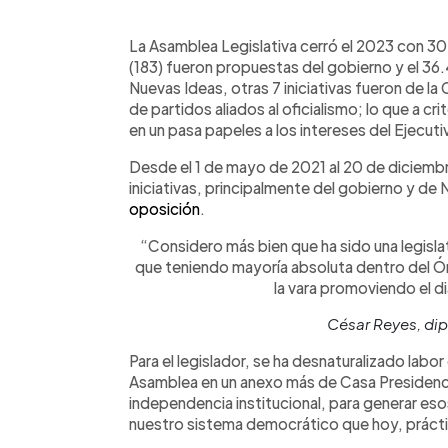
0:00
Facebook
Twitter
►
Escuchar artículo
La Asamblea Legislativa cerró el 2023 con 307
(183) fueron propuestas del gobierno y el 36.
Nuevas Ideas, otras 7 iniciativas fueron de la
de partidos aliados al oficialismo; lo que a cr
en un pasa papeles a los intereses del Ejecuti
Desde el 1 de mayo de 2021 al 20 de diciembr
iniciativas, principalmente del gobierno y de
oposición
.
“Considero más bien que ha sido una legisl
que teniendo mayoría absoluta dentro del Ór
la vara promoviendo el d
César Reyes, di
Para el legislador, se ha desnaturalizado labo
Asamblea en un anexo más de Casa Presidenci
independencia institucional, para generar es
nuestro sistema democrático que hoy, práct