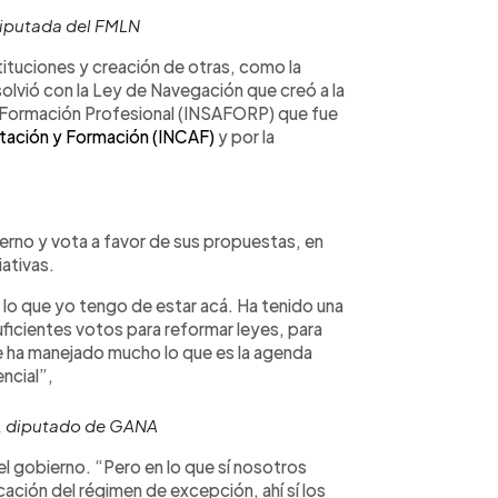
diputada del FMLN
tituciones y creación de otras, como la
olvió con la Ley de Navegación que creó a la
e Formación Profesional (INSAFORP) que fue
itación y Formación (INCAF)
y por la
erno y vota a favor de sus propuestas, en
iativas.
n lo que yo tengo de estar acá. Ha tenido una
uficientes votos para reformar leyes, para
e ha manejado mucho lo que es la agenda
ncial”,
, diputado de GANA
l gobierno. “Pero en lo que sí nosotros
cación del régimen de excepción, ahí sí los