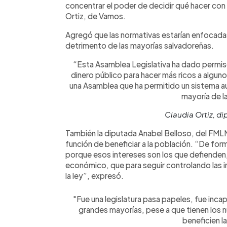
concentrar el poder de decidir qué hacer con e
Ortiz, de Vamos.
Agregó que las normativas estarían enfocada
detrimento de las mayorías salvadoreñas.
“Esta Asamblea Legislativa ha dado permis
dinero público para hacer más ricos a algun
una Asamblea que ha permitido un sistema au
mayoría de l
Claudia Ortiz, d
También la diputada Anabel Belloso, del FMLN,
función de beneficiar a la población. “De fo
porque esos intereses son los que defienden
económico, que para seguir controlando las in
la ley”, expresó.
"Fue una legislatura pasa papeles, fue inca
grandes mayorías, pese a que tienen los 
beneficien l