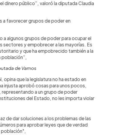
l dinero público”, valoró la diputada Claudia
s a favorecer grupos de poder en
o a algunos grupos de poder para ocupar el
os sectores y empobrecer a las mayorías. Es
toritario y que ha empobrecido también a la
a población”,
iputada de Vamos
 opina que la legislatura no ha estado en
rma injusta aprobó cosas para unos pocos,
, representando a un grupo de poder
stituciones del Estado, no les importa violar
paz de dar soluciones a los problemas de las
números para aprobar leyes que de verdad
a población",