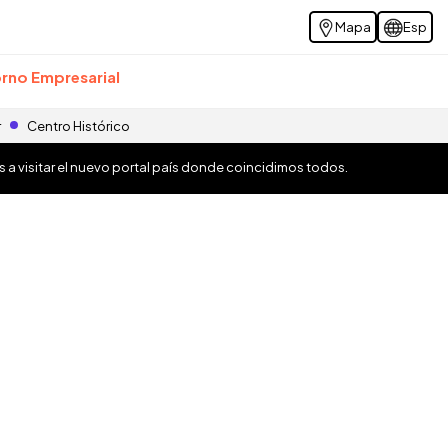
Mapa
Esp
rno Empresarial
r
Centro Histórico
os a visitar el nuevo portal país donde coincidimos todos.