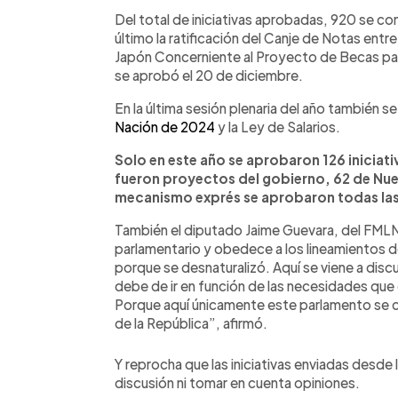
Del total de iniciativas aprobadas, 920 se con
último la ratificación del Canje de Notas entr
Japón Concerniente al Proyecto de Becas pa
se aprobó el 20 de diciembre.
En la última sesión plenaria del año también s
Nación de 2024
y la Ley de Salarios.
Solo en este año se aprobaron 126 iniciat
fueron proyectos del gobierno, 62 de Nuev
mecanismo exprés se aprobaron todas las
También el diputado Jaime Guevara, del FMLN, 
parlamentario y obedece a los lineamientos de
porque se desnaturalizó. Aquí se viene a discu
debe de ir en función de las necesidades que
Porque aquí únicamente este parlamento se co
de la República”, afirmó.
Y reprocha que las iniciativas enviadas desde
discusión ni tomar en cuenta opiniones.