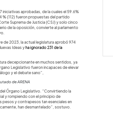
WhatsApp
Copiar link
 iniciativas aprobadas, de la cuales el 59.6%
4 % (112) fueron propuestas del partido
 Corte Suprema de Justicia (CSJ) y solo cinco
iterio de la oposición, convierte al parlamento
vo.
e de 2023, la actual legislatura aprobó 974
 Nuevas Ideas y
ha ignorado 231 de la
atura decepcionante en muchos sentidos, ya
gano Legislativo fueron incapaces de elevar
iálogo y el debate sano”,
putado de ARENA
r del Órgano Legislativo. “Convirtiendo la
al y rompiendo con el principio de
os pesos y contrapesos tan esenciales en
icamente, han desmantelado”, sostuvo.