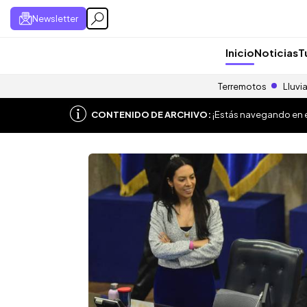
Newsletter
Inicio
Noticias
T
Terremotos
Lluvi
CONTENIDO DE ARCHIVO:
¡Estás navegando en el