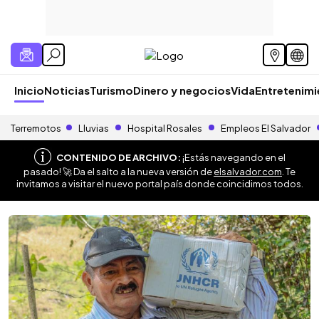
Inicio
Noticias
Turismo
Dinero y negocios
Vida
Entretenim
Terremotos
Lluvias
Hospital Rosales
Empleos El Salvador
CONTENIDO DE ARCHIVO:
¡Estás navegando en el
pasado! 🚀 Da el salto a la nueva versión de
elsalvador.com
. Te
invitamos a visitar el nuevo portal país donde coincidimos todos.