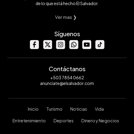
de lo que está hecho El Salvador.
Ver mas ❯
Síguenos
Contáctanos
+503 7854 0662
anunciate@elsalvador.com
Inicio
Turismo
Noticias
Vida
Entretenimiento
Deportes
Dinero y Negocios