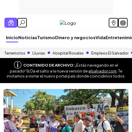
Inicio
Noticias
Turismo
Dinero y negocios
Vida
Entretenim
Terremotos
Lluvias
Hospital Rosales
Empleos El Salvador
CONTENIDO DE ARCHIVO:
¡Estás navegando en el
pasado! 🚀 Da el salto a la nueva versión de
elsalvador.com
. Te
invitamos a visitar el nuevo portal país donde coincidimos todos.