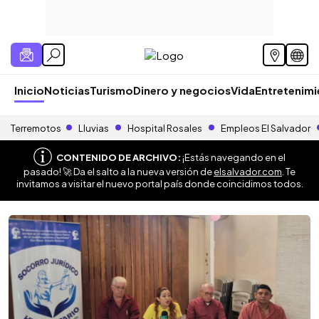
Inicio
Noticias
Turismo
Dinero y negocios
Vida
Entretenim
Terremotos
Lluvias
Hospital Rosales
Empleos El Salvador
CONTENIDO DE ARCHIVO:
¡Estás navegando en el
pasado! 🚀 Da el salto a la nueva versión de
elsalvador.com
. Te
invitamos a visitar el nuevo portal país donde coincidimos todos.