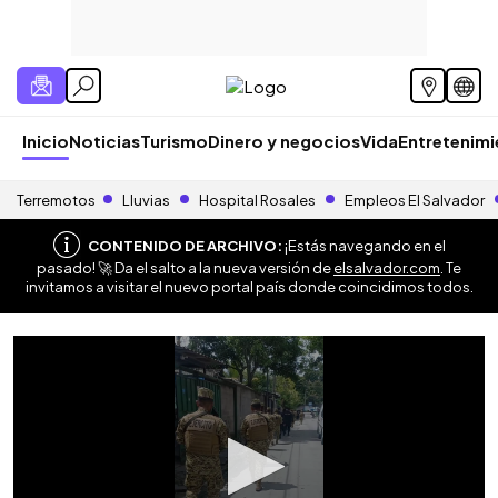
Inicio
Noticias
Turismo
Dinero y negocios
Vida
Entretenim
Terremotos
Lluvias
Hospital Rosales
Empleos El Salvador
CONTENIDO DE ARCHIVO:
¡Estás navegando en el
pasado! 🚀 Da el salto a la nueva versión de
elsalvador.com
. Te
invitamos a visitar el nuevo portal país donde coincidimos todos.