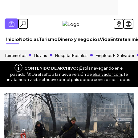
Inicio
Noticias
Turismo
Dinero y negocios
Vida
Entretenim
Terremotos
Lluvias
Hospital Rosales
Empleos El Salvador
CONTENIDO DE ARCHIVO:
¡Estás navegando en el
pasado! 🚀 Da el salto a la nueva versión de
elsalvador.com
. Te
invitamos a visitar el nuevo portal país donde coincidimos todos.