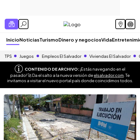
Inicio
Noticias
Turismo
Dinero y negocios
Vida
Entretenim
TPS
Juegos
Empleos El Salvador
Viviendas El Salvador
CONTENIDO DE ARCHIVO:
¡Estás navegando en el
pasado! 🚀 Da el salto a la nueva versión de
elsalvador.com
. Te
invitamos a visitar el nuevo portal país donde coincidimos todos.