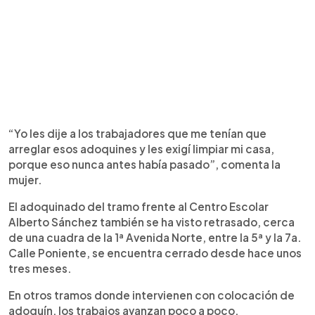
“Yo les dije a los trabajadores que me tenían que
arreglar esos adoquines y les exigí limpiar mi casa,
porque eso nunca antes había pasado”, comenta la
mujer.
El adoquinado del tramo frente al Centro Escolar
Alberto Sánchez también se ha visto retrasado, cerca
de una cuadra de la 1ª Avenida Norte, entre la 5ª y la 7a.
Calle Poniente, se encuentra cerrado desde hace unos
tres meses.
En otros tramos donde intervienen con colocación de
adoquín, los trabajos avanzan poco a poco.