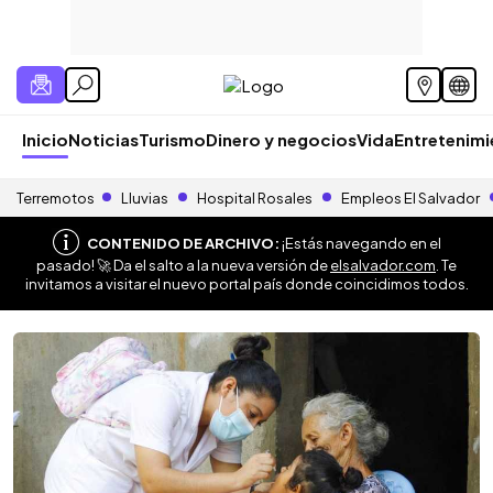
Inicio
Noticias
Turismo
Dinero y negocios
Vida
Entretenim
Terremotos
Lluvias
Hospital Rosales
Empleos El Salvador
CONTENIDO DE ARCHIVO:
¡Estás navegando en el
pasado! 🚀 Da el salto a la nueva versión de
elsalvador.com
. Te
invitamos a visitar el nuevo portal país donde coincidimos todos.