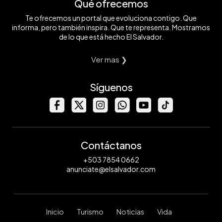
Qué ofrecemos
Te ofrecemos un portal que evoluciona contigo. Que
informa, pero también inspira. Que te representa. Mostramos
de lo que está hecho El Salvador.
Ver mas ❯
Síguenos
Contáctanos
+503 7854 0662
anunciate@elsalvador.com
Inicio
Turismo
Noticias
Vida