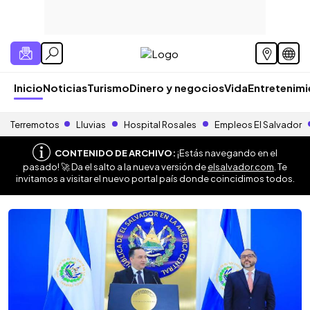
Inicio
Noticias
Turismo
Dinero y negocios
Vida
Entretenim
Terremotos
Lluvias
Hospital Rosales
Empleos El Salvador
CONTENIDO DE ARCHIVO:
¡Estás navegando en el
pasado! 🚀 Da el salto a la nueva versión de
elsalvador.com
. Te
invitamos a visitar el nuevo portal país donde coincidimos todos.