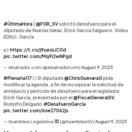
#ÚltimaHora
|
@FGR_SV
solicitó desafuero para el
diputado de Nuevas Ideas, Erick García Salguero. Video
EDH/J. García
👉
https://t.co/j9ueoLiC0d
pic.twitter.com/Mq9i2wNPgd
— elsalvador.com (@elsalvadorcom)
August 9, 2023
#Plenaria117
✍🏻 El diputado
@ChrisGuevaraG
pide
modificar la agenda, a fin de incorporar la solicitud de
antejuicio y petición de desafuero para el legislador
Erick García, presentada por el
@FiscalGeneralSV
,
Rodolfo Delgado.
#DesafueroGarcía
pic.twitter.com/6oe27062js
— Asamblea Legislativa
(@AsambleaSV)
August 9, 2023