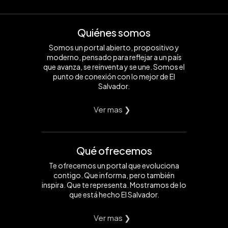
Quiénes somos
Somos un portal abierto, propositivo y
moderno, pensado para reflejar a un país
que avanza, se reinventa y se une. Somos el
punto de conexión con lo mejor de El
Salvador.
Ver mas ❯
Qué ofrecemos
Te ofrecemos un portal que evoluciona
contigo. Que informa, pero también
inspira. Que te representa. Mostramos de lo
que está hecho El Salvador.
Ver mas ❯