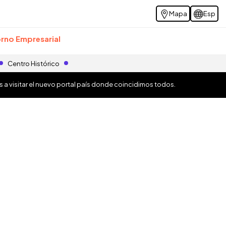
Mapa
Esp
rno Empresarial
Centro Histórico
os a visitar el nuevo portal país donde coincidimos todos.