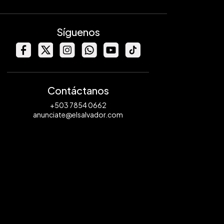
Síguenos
Contáctanos
+503 7854 0662
anunciate@elsalvador.com