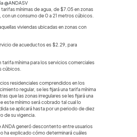
tesía @ANDASV
 tarifas mínimas de agua, de $7.05 en zonas
a", con un consumo de 0 a 21 metros cúbicos.
 aquellas viviendas ubicadas en zonas con
rvicio de acueductos es $2.29, para
tarifa mínima para los servicios comerciales
s cúbicos.
rvicios residenciales comprendidos en los
miento regular, se les fijará una tarifa mínima
s que las zonas irregulares se les fijará una
 este mínimo será cobrado tal cual lo
dida se aplicará hasta por un periodo de diez
o de su vigencia.
de ANDA generó descontento entre usuarios
no ha explicado cómo determinará cuáles