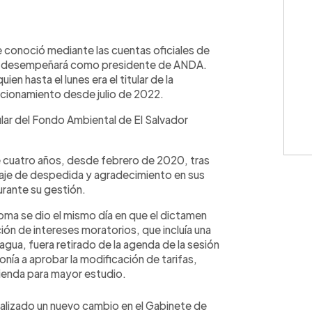
WhatsApp
Copiar link
 conoció mediante las cuentas oficiales de
se desempeñará como presidente de ANDA.
n hasta el lunes era el titular de la
ncionamiento desde julio de 2022.
r del Fondo Ambiental de El Salvador
 cuatro años, desde febrero de 2020, tras
nsaje de despedida y agradecimiento en sus
rante su gestión.
noma se dio el mismo día en que el dictamen
ción de intereses moratorios, que incluía una
gua, fuera retirado de la agenda de la sesión
nía a aprobar la modificación de tarifas,
ienda para mayor estudio.
ealizado un nuevo cambio en el Gabinete de