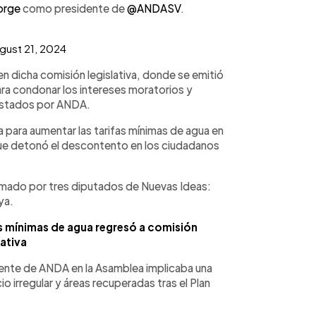
orge
como presidente de
@ANDASV
.
gust 21, 2024
n dicha comisión legislativa, donde se emitió
para condonar los intereses moratorios y
restados por ANDA.
va para aumentar las tarifas mínimas de agua en
que detonó el descontento en los ciudadanos
irmado por tres diputados de Nuevas Ideas:
ya.
s mínimas de agua regresó a comisión
lativa
ente de ANDA en la Asamblea implicaba una
io irregular y áreas recuperadas tras el Plan