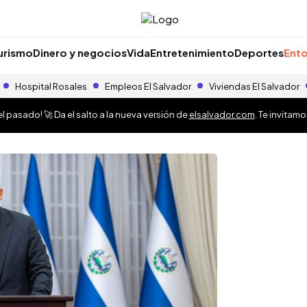
urismo
Dinero y negocios
Vida
Entretenimiento
Deportes
Ento
Hospital Rosales
Empleos El Salvador
Viviendas El Salvador
 pasado! 🚀 Da el salto a la nueva versión de
elsalvador.com
. Te invitam