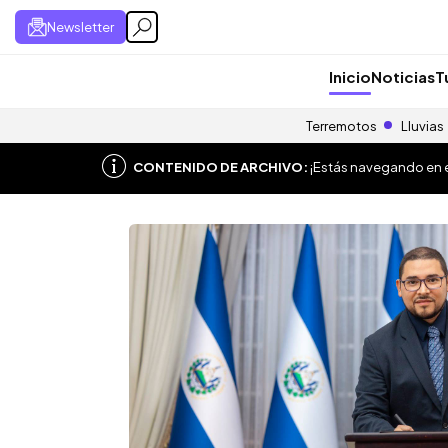
Newsletter
Inicio
Noticias
T
Terremotos
Lluvias
CONTENIDO DE ARCHIVO:
¡Estás navegando en el