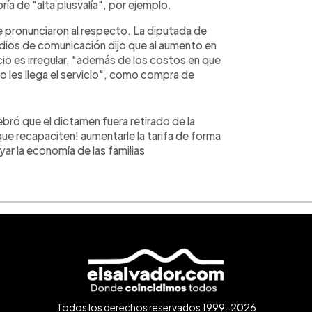
ía de "alta plusvalía", por ejemplo.
 pronunciaron al respecto. La diputada de
dios de comunicación dijo que al aumento en
io es irregular, "además de los costos en que
no les llega el servicio", como compra de
bró que el dictamen fuera retirado de la
ue recapaciten! aumentarle la tarifa de forma
ar la economía de las familias
Todos los derechos reservados 1999-2026