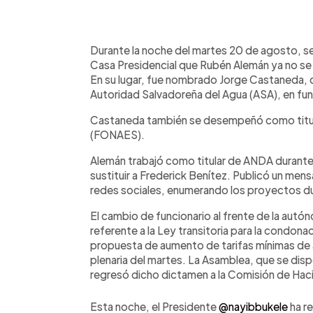
0:00
Facebook
Twitter
►
Escuchar artículo
Durante la noche del martes 20 de agosto, se
Casa Presidencial que Rubén Alemán ya no 
En su lugar, fue nombrado Jorge Castaneda, quie
Autoridad Salvadoreña del Agua (ASA), en fu
Castaneda también se desempeñó como titula
(FONAES).
Alemán trabajó como titular de ANDA durante
sustituir a Frederick Benítez. Publicó un me
redes sociales, enumerando los proyectos du
El cambio de funcionario al frente de la autó
referente a la Ley transitoria para la condona
propuesta de aumento de tarifas mínimas de a
plenaria del martes. La Asamblea, que se dispo
regresó dicho dictamen a la Comisión de Hac
Esta noche, el Presidente
@nayibbukele
ha r