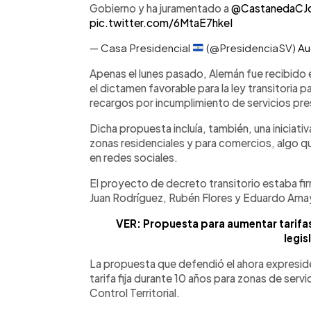
Gobierno y ha juramentado a
@CastanedaCJ
pic.twitter.com/6MtaE7hkeI
— Casa Presidencial
(@PresidenciaSV)
Au
Apenas el lunes pasado, Alemán fue recibido e
el dictamen favorable para la ley transitoria 
recargos por incumplimiento de servicios p
Dicha propuesta incluía, también, una iniciati
zonas residenciales y para comercios, algo 
en redes sociales.
El proyecto de decreto transitorio estaba f
Juan Rodríguez, Rubén Flores y Eduardo Ama
VER: Propuesta para aumentar tarifa
legis
La propuesta que defendió el ahora expresid
tarifa fija durante 10 años para zonas de servic
Control Territorial.