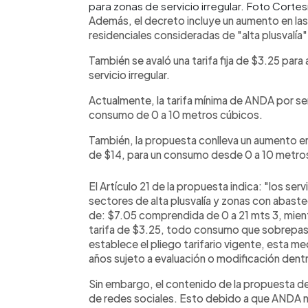
para zonas de servicio irregular. Foto Cor
Además, el decreto incluye un aumento en las
residenciales consideradas de "alta plusvalí
También se avaló una tarifa fija de $3.25 para
servicio irregular.
Actualmente, la tarifa mínima de ANDA por se
consumo de 0 a 10 metros cúbicos.
También, la propuesta conlleva un aumento en 
de $14, para un consumo desde 0 a 10 metro
El Artículo 21 de la propuesta indica: "los se
sectores de alta plusvalía y zonas con abasteci
de: $7.05 comprendida de 0 a 21 mts 3, mientra
tarifa de $3.25, todo consumo que sobrepase
establece el pliego tarifario vigente, esta me
años sujeto a evaluación o modificación dentr
Sin embargo, el contenido de la propuesta 
de redes sociales. Esto debido a que ANDA 