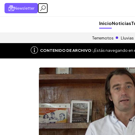
Newsletter
Inicio
Noticias
T
Terremotos
Lluvias
CONTENIDO DE ARCHIVO:
¡Estás navegando en el