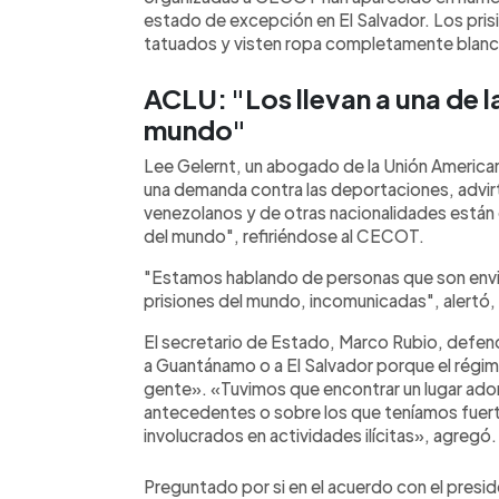
estado de excepción en El Salvador. Los pris
tatuados y visten ropa completamente blanca
ACLU: "Los llevan a una de l
mundo"
Lee Gelernt, un abogado de la Unión American
una demanda contra las deportaciones, advirt
venezolanos y de otras nacionalidades están e
del mundo", refiriéndose al CECOT.
"Estamos hablando de personas que son enviad
prisiones del mundo, incomunicadas", alertó,
El secretario de Estado, Marco Rubio, defend
a Guantánamo o a El Salvador porque el régi
gente». «Tuvimos que encontrar un lugar adon
antecedentes o sobre los que teníamos fuer
involucrados en actividades ilícitas», agregó.
Preguntado por si en el acuerdo con el presi