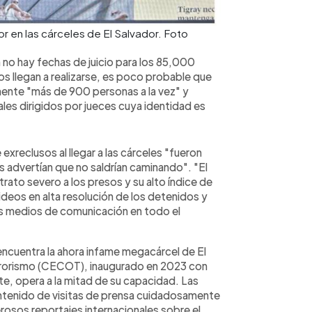
or en las cárceles de El Salvador. Foto
no hay fechas de juicio para los 85,000
cios llegan a realizarse, es poco probable que
mente "más de 900 personas a la vez" y
les dirigidos por jueces cuya identidad es
 exreclusos al llegar a las cárceles "fueron
s advertían que no saldrían caminando". "El
rato severo a los presos y su alto índice de
deos en alta resolución de los detenidos y
los medios de comunicación en todo el
encuentra la ahora infame megacárcel de El
errorismo (CECOT), inaugurado en 2023 con
, opera a la mitad de su capacidad. Las
ontenido de visitas de prensa cuidadosamente
sos reportajes internacionales sobre el