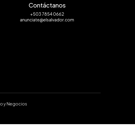
Contáctanos
+503 7854 0662
anunciate@elsalvador.com
ro y Negocios