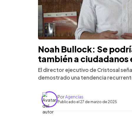
Noah Bullock: Se podrí
también a ciudadanos
El director ejecutivo de Cristosal señ
demostrado una tendencia recurrente
Por
Agencias
Publicado el 27 de marzo de 2025
0:00