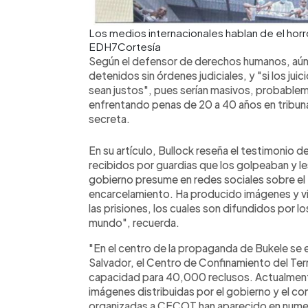
Los medios internacionales hablan de el horr
EDH7Cortesía
Según el defensor de derechos humanos, aún 
detenidos sin órdenes judiciales, y "si los jui
sean justos", pues serían masivos, probable
enfrentando penas de 20 a 40 años en tribuna
secreta.
En su artículo, Bullock reseña el testimonio de
recibidos por guardias que los golpeaban y le
gobierno presume en redes sociales sobre el t
encarcelamiento. Ha producido imágenes y vi
las prisiones, los cuales son difundidos por 
mundo", recuerda.
"En el centro de la propaganda de Bukele se 
Salvador, el Centro de Confinamiento del T
capacidad para 40,000 reclusos. Actualmente
imágenes distribuidas por el gobierno y el c
organizadas a CECOT han aparecido en numero