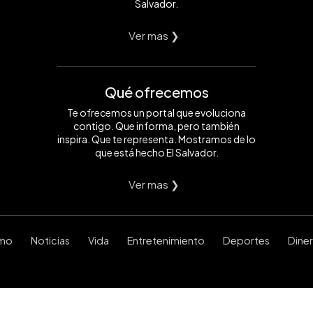
Salvador.
Ver mas ❯
Qué ofrecemos
Te ofrecemos un portal que evoluciona
contigo. Que informa, pero también
inspira. Que te representa. Mostramos de lo
que está hecho El Salvador.
Ver mas ❯
smo
Noticias
Vida
Entretenimiento
Deportes
Dine