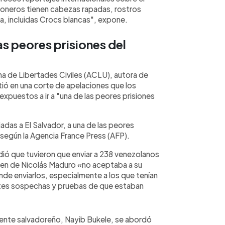
ioneros tienen cabezas rapadas, rostros
, incluidas Crocs blancas", expone.
as peores prisiones del
a de Libertades Civiles (ACLU), autora de
ió en una corte de apelaciones que los
xpuestos a ir a "una de las peores prisiones
as a El Salvador, a una de las peores
 según la Agencia France Press (AFP).
ió que tuvieron que enviar a 238 venezolanos
men de Nicolás Maduro «no aceptaba a su
de enviarlos, especialmente a los que tenían
tes sospechas y pruebas de que estaban
dente salvadoreño, Nayib Bukele, se abordó