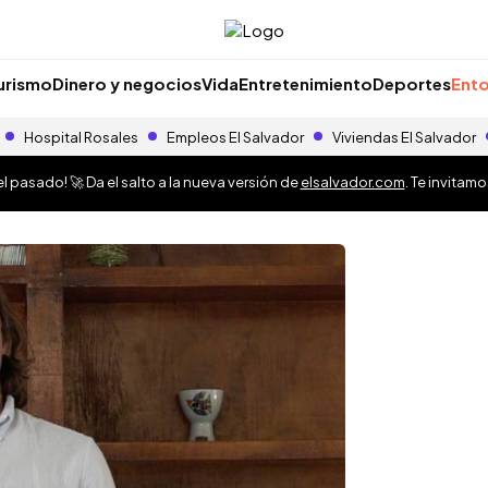
urismo
Dinero y negocios
Vida
Entretenimiento
Deportes
Ento
Hospital Rosales
Empleos El Salvador
Viviendas El Salvador
 pasado! 🚀 Da el salto a la nueva versión de
elsalvador.com
. Te invitam