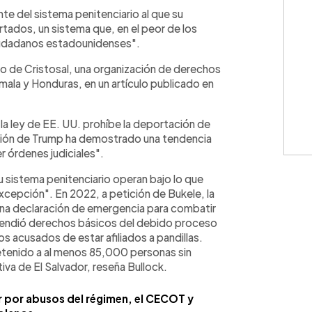
WhatsApp
Copiar link
e del sistema penitenciario al que su
tados, un sistema que, en el peor de los
ciudadanos estadounidenses".
ivo de Cristosal, una organización de derechos
ala y Honduras, en un artículo publicado en
la ley de EE. UU. prohíbe la deportación de
ción de Trump ha demostrado una tendencia
r órdenes judiciales".
u sistema penitenciario operan bajo lo que
epción". En 2022, a petición de Bukele, la
una declaración de emergencia para combatir
uspendió derechos básicos del debido proceso
s acusados de estar afiliados a pandillas.
detenido a al menos 85,000 personas sin
iva de El Salvador, reseña Bullock.
r por abusos del régimen, el CECOT y