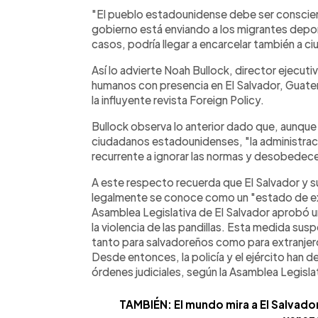
Facebook
Twitter
►
Escuchar artículo
"El pueblo estadounidense debe ser conscient
gobierno está enviando a los migrantes depor
casos, podría llegar a encarcelar también a 
Así lo advierte Noah Bullock, director ejecut
humanos con presencia en El Salvador, Guatem
la influyente revista Foreign Policy.
Bullock observa lo anterior dado que, aunque 
ciudadanos estadounidenses, "la administra
recurrente a ignorar las normas y desobedece
A este respecto recuerda que El Salvador y s
legalmente se conoce como un "estado de exc
Asamblea Legislativa de El Salvador aprobó 
la violencia de las pandillas. Esta medida s
tanto para salvadoreños como para extranjero
Desde entonces, la policía y el ejército han 
órdenes judiciales, según la Asamblea Legislat
TAMBIÉN: El mundo mira a El Salvado