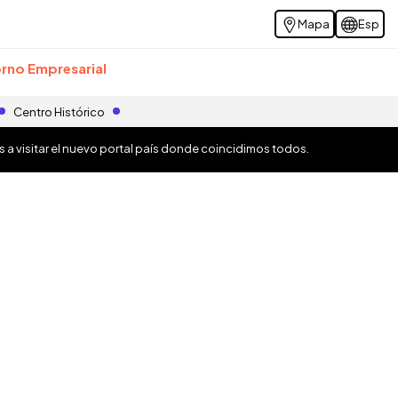
Mapa
Esp
rno Empresarial
Centro Histórico
os a visitar el nuevo portal país donde coincidimos todos.