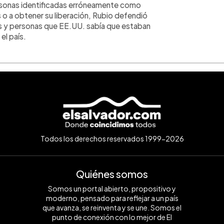
ersonas identificadas erróneamente como
s o a obtener su liberación, Rubio defendió
ros y personas que EE.UU. sabía que estaban
 el país.
Todos los derechos reservados 1999-2026
Quiénes somos
Somos un portal abierto, propositivo y
moderno, pensado para reflejar a un país
que avanza, se reinventa y se une. Somos el
punto de conexión con lo mejor de El