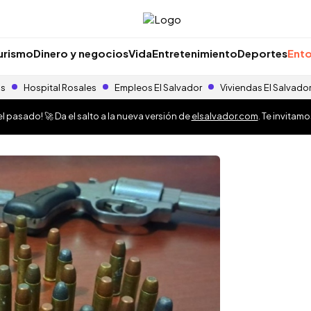
urismo
Dinero y negocios
Vida
Entretenimiento
Deportes
Ento
as
Hospital Rosales
Empleos El Salvador
Viviendas El Salvado
 pasado! 🚀 Da el salto a la nueva versión de
elsalvador.com
. Te invitam