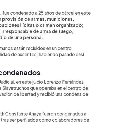
, fue condenado a 25 años de cárcel en este
n
provisión de armas, municiones,
upaciones ilícitas o crimen organizado;
o irresponsable de arma de fuego,
idio de una persona.
ermanos están recluidos en un centro
calidad de ausentes, habiendo pasado casi
 condenados
udicial, en este juicio Lorenzo Fernández
os Slavatruchos que operaba en el centro de
ación de libertad y recibió una condena de
uth Constante Anaya fueron condenados a
as tras ser perfilados como colaboradores de