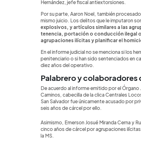
Hernández, jefe fiscal antiextorsiones.
Por su parte, Aaron Noel, también procesado
mismo juicio. Los delitos que le imputaron so
explosivos, y artículos similares a las agr
tenencia, portación o conducción ilegal 
agrupaciones ilícitas y planificar el homic
En el informe judicial no se menciona si los h
penitenciario o si han sido sentenciados en 
diez años del operativo.
Palabrero y colaboradores
De acuerdo al informe emitido por el Órgano J
Caminos, cabecilla de la clica Centrales Loc
San Salvador fue únicamente acusado por priv
seis años de cárcel por ello.
Asimismo, Emerson Josué Miranda Cerna y R
cinco años de cárcel por agrupaciones ilícit
la MS.