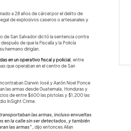
WhatsApp
Copiar link
ado a 28 años de cárcel por el delito de
legal de explosivos caseros o artesanales y
o de San Salvador dictó la sentencia contra
espués de que la Fiscalía y la Policía
 su hermano dirigían.
as en un operativo fiscal y policial
, entre
armas que operaban en el centro de San
e encontraban Darwin José y Aarón Noel Ponce
raían las armas desde Guatemala, Honduras y
ecios de entre $600 las pistolas y $1,200 las
dio InSight Crime.
transportaban las armas, incluso envueltas
s en la calle sin ser detectados, y también
aran las armas”,
dijo entonces Allan