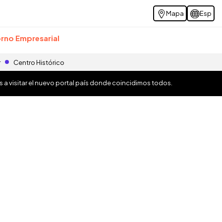
Mapa
Esp
rno Empresarial
r
Centro Histórico
os a visitar el nuevo portal país donde coincidimos todos.