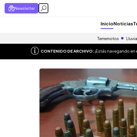
Newsletter
Inicio
Noticias
T
Terremotos
Lluvi
CONTENIDO DE ARCHIVO:
¡Estás navegando en el