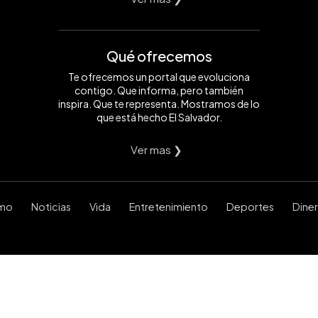
Qué ofrecemos
Te ofrecemos un portal que evoluciona
contigo. Que informa, pero también
inspira. Que te representa. Mostramos de lo
que está hecho El Salvador.
Ver mas ❯
smo
Noticias
Vida
Entretenimiento
Deportes
Dine