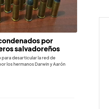
 condenados por
eros salvadoreños
 para desarticular la red de
 por los hermanos Darwin y Aarón