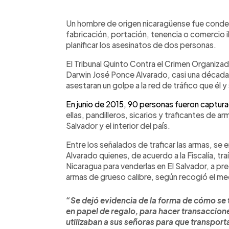
0:00
Facebook
Twitter
►
Escuchar artículo
Un hombre de origen nicaragüense fue conden
fabricación, portación, tenencia o comercio i
planificar los asesinatos de dos personas.
El Tribunal Quinto Contra el Crimen Organizad
Darwin José Ponce Alvarado, casi una década d
asestaran un golpe a la red de tráfico que él y
E
n junio de 2015, 90 personas fueron capturad
ellas, pandilleros, sicarios y traficantes de 
Salvador y el interior del país.
Entre los señalados de traficar las armas, s
Alvarado quienes, de acuerdo a la Fiscalía, t
Nicaragua para venderlas en El Salvador, a pr
armas de grueso calibre, según recogió el me
“Se dejó evidencia de la forma de cómo se 
en papel de regalo, para hacer transaccione
utilizaban a sus señoras para que transport