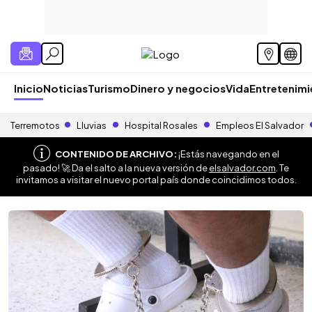
Inicio
Noticias
Turismo
Dinero y negocios
Vida
Entretenim
Terremotos
Lluvias
Hospital Rosales
Empleos El Salvador
CONTENIDO DE ARCHIVO:
¡Estás navegando en el
pasado! 🚀 Da el salto a la nueva versión de
elsalvador.com
. Te
invitamos a visitar el nuevo portal país donde coincidimos todos.