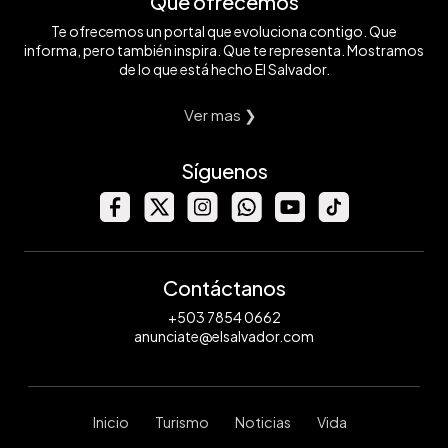
Qué ofrecemos
Te ofrecemos un portal que evoluciona contigo. Que
informa, pero también inspira. Que te representa. Mostramos
de lo que está hecho El Salvador.
Ver mas ❯
Síguenos
Contáctanos
+503 7854 0662
anunciate@elsalvador.com
Inicio
Turismo
Noticias
Vida