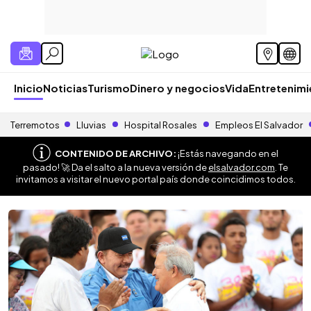
Inicio
Noticias
Turismo
Dinero y negocios
Vida
Entretenim
Terremotos
Lluvias
Hospital Rosales
Empleos El Salvador
CONTENIDO DE ARCHIVO:
¡Estás navegando en el
pasado! 🚀 Da el salto a la nueva versión de
elsalvador.com
. Te
invitamos a visitar el nuevo portal país donde coincidimos todos.