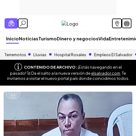
Inicio
Noticias
Turismo
Dinero y negocios
Vida
Entretenim
Terremotos
Lluvias
Hospital Rosales
Empleos El Salvador
CONTENIDO DE ARCHIVO:
¡Estás navegando en el
pasado! 🚀 Da el salto a la nueva versión de
elsalvador.com
. Te
invitamos a visitar el nuevo portal país donde coincidimos todos.