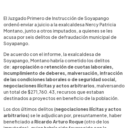
0:00
►
Escuchar artículo
El Juzgado Primero de Instrucción de Soyapango
ordenó enviar a juicio a la exalcaldesa Nercy Patricia
Montano, junto a otros imputados, a quienes se les
acusa por seis delitos de defraudación municipal de
Soyapango.
De acuerdo con el informe, la exalcaldesa de
Soyapango, Montano habría cometido los delitos
de:
apropiación o retención de cuotas laborales,
incumplimiento de deberes, malversación, infracción
de las condiciones laborales o de seguridad social,
negociaciones ilícitas y actos arbitrarios
, malversando
un total de $271,760.43, recursos que estaban
destinados a proyectos en beneficio de la población.
Los dos últimos delitos (
negociaciones ilícitas y actos
arbitrarios
) se le adjudican por, presuntamente, haber
beneficiado a
Ricardo Arturo Roque
(otro de los
imputados), quien habría sido favorecido con la