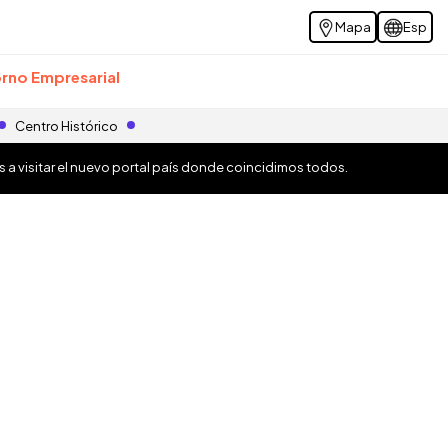
Mapa
Esp
rno Empresarial
Centro Histórico
os a visitar el nuevo portal país donde coincidimos todos.