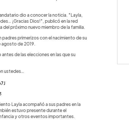
ndatario dio a conocer la noticia. "Layla,
es… ¡Gracias Dios!", publicó en la red
ma del próximo nuevo miembro de la familia.
n padres primerizos con el nacimiento de su
 de agosto de 2019.
antes de las elecciones en las que su
con ustedes…
o7J
3
iento Layla acompañó a sus padres en la
mbién estuvo presente durante el
 infancia y otros eventos importantes.