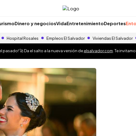
urismo
Dinero y negocios
Vida
Entretenimiento
Deportes
Ento
Hospital Rosales
Empleos El Salvador
Viviendas El Salvador
 pasado! 🚀 Da el salto a la nueva versión de
elsalvador.com
. Te invitam