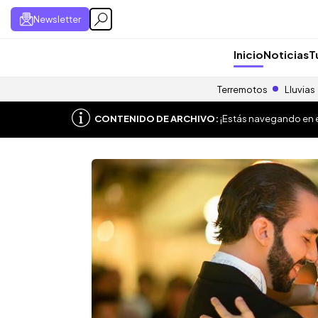
Newsletter
Inicio
Noticias
T
Terremotos
Lluvias
CONTENIDO DE ARCHIVO:
¡Estás navegando en el