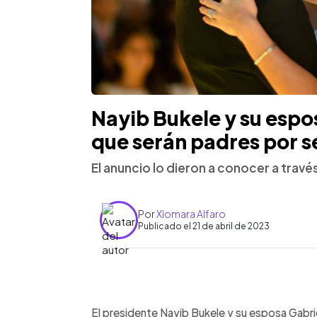
Nayib Bukele y su espo
que serán padres por 
El anuncio lo dieron a conocer a travé
Por
Xiomara Alfaro
Publicado el 21 de abril de 2023
0:00
Facebook
Twitter
►
Escuchar artículo
El presidente Nayib Bukele y su esposa Gabri