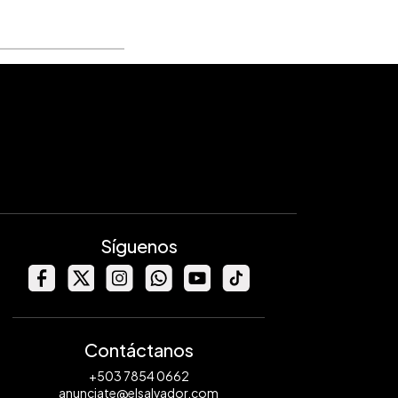
Síguenos
Contáctanos
+503 7854 0662
anunciate@elsalvador.com