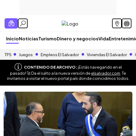
Inicio
Noticias
Turismo
Dinero y negocios
Vida
Entretenim
TPS
Juegos
Empleos El Salvador
Viviendas El Salvador
CONTENIDO DE ARCHIVO:
¡Estás navegando en el
pasado! 🚀 Da el salto a la nueva versión de
elsalvador.com
. Te
invitamos a visitar el nuevo portal país donde coincidimos todos.