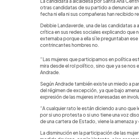
La candidata a alcaldesa por Santa Ana Centr
otras candidatas de su partido a denunciar ant
fecha ni ella ni sus compañeras han recibido 
Debbie Landaverde, una de las candidatas a a
crítica en sus redes sociales explicando que n
externaba porque a ella sí le preguntaban ese
contrincantes hombres no.
“Las mujeres que participamos en política e
mira desde el rol político, sino que ya se nos 
Andrade.
Según Andrade también existe un miedo a part
del régimen de excepción, ya que bajo amenaza
expresión de las mujeres interesadas en involuc
“A cualquier rato le están diciendo a uno que l
por si uno protesta o si uno tiene una voz dis
de una cartera de Estado, viene la amenaza y 
La disminución en la participación de las muj