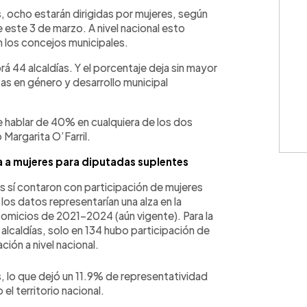
WhatsApp
Copiar link
, ocho estarán dirigidas por mujeres, según
 este 3 de marzo. A nivel nacional esto
n los concejos municipales.
á 44 alcaldías. Y el porcentaje deja sin mayor
as en género y desarrollo municipal
e hablar de 40% en cualquiera de los dos
Margarita O’Farril.
a a mujeres para diputadas suplentes
os sí contaron con participación de mujeres
los datos representarían una alza en la
comicios de 2021-2024 (aún vigente). Para la
 alcaldías, solo en 134 hubo participación de
ción a nivel nacional.
s, lo que dejó un 11.9% de representatividad
el territorio nacional.