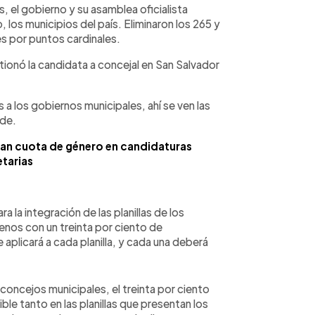
, el gobierno y su asamblea oficialista
, los municipios del país. Eliminaron los 265 y
es por puntos cardinales.
tionó la candidata a concejal en San Salvador
s a los gobiernos municipales, ahí se ven las
ade.
ran cuota de género en candidaturas
tarias
 la integración de las planillas de los
nos con un treinta por ciento de
aplicará a cada planilla, y cada una deberá
 concejos municipales, el treinta por ciento
ble tanto en las planillas que presentan los