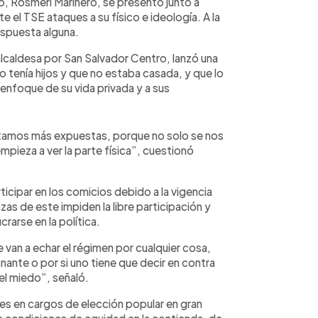
o, Rosmeri Marinero, se presentó junto a
e el TSE ataques a su físico e ideología. A la
respuesta alguna.
lcaldesa por San Salvador Centro, lanzó una
o tenía hijos y que no estaba casada, y que lo
 enfoque de su vida privada y a sus
stamos más expuestas, porque no solo se nos
empieza a ver la parte física”, cuestionó
icipar en los comicios debido a la vigencia
s de este impiden la libre participación y
rarse en la política.
e van a echar el régimen por cualquier cosa,
onante o por si uno tiene que decir en contra
el miedo”, señaló.
eres en cargos de elección popular en gran