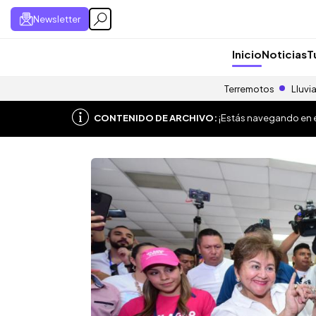
Newsletter
Inicio
Noticias
T
Terremotos
Lluvi
CONTENIDO DE ARCHIVO:
¡Estás navegando en el