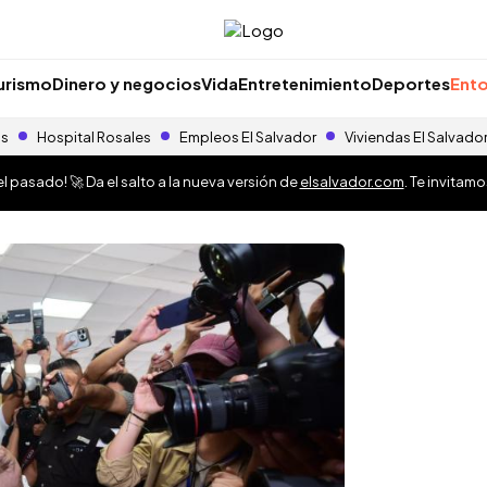
urismo
Dinero y negocios
Vida
Entretenimiento
Deportes
Ento
as
Hospital Rosales
Empleos El Salvador
Viviendas El Salvado
 pasado! 🚀 Da el salto a la nueva versión de
elsalvador.com
. Te invitam