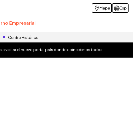
Mapa
Esp
rno Empresarial
r
Centro Histórico
os a visitar el nuevo portal país donde coincidimos todos.