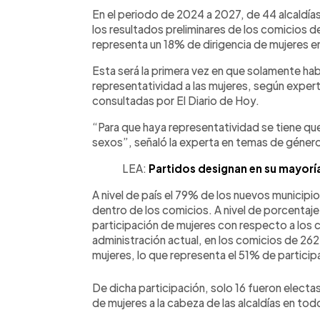
Facebook
Twitter
►
Escuchar artículo
En el periodo de 2024 a 2027, de 44 alcaldías
los resultados preliminares de los comicios de
representa un 18% de dirigencia de mujeres e
Esta será la primera vez en que solamente habr
representatividad a las mujeres, según expert
consultadas por El Diario de Hoy.
“Para que haya representatividad se tiene qu
sexos”, señaló la experta en temas de género 
LEA:
Partidos designan en su mayorí
A nivel de país el 79% de los nuevos municipi
dentro de los comicios. A nivel de porcentaje 
participación de mujeres con respecto a los 
administración actual, en los comicios de 262
mujeres, lo que representa el 51% de participa
De dicha participación, solo 16 fueron electa
de mujeres a la cabeza de las alcaldías en todo 