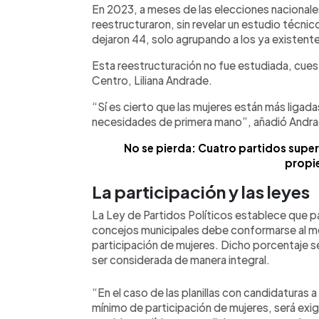
En 2023, a meses de las elecciones nacionales
reestructuraron, sin revelar un estudio técnico
dejaron 44, solo agrupando a los ya existent
Esta reestructuración no fue estudiada, cues
Centro, Liliana Andrade.
“Sí es cierto que las mujeres están más ligada
necesidades de primera mano”, añadió Andr
No se pierda: Cuatro partidos supe
propie
La participación y las leyes
La Ley de Partidos Políticos establece que para
concejos municipales debe conformarse al me
participación de mujeres. Dicho porcentaje se 
ser considerada de manera integral.
“En el caso de las planillas con candidaturas a
mínimo de participación de mujeres, será exigi