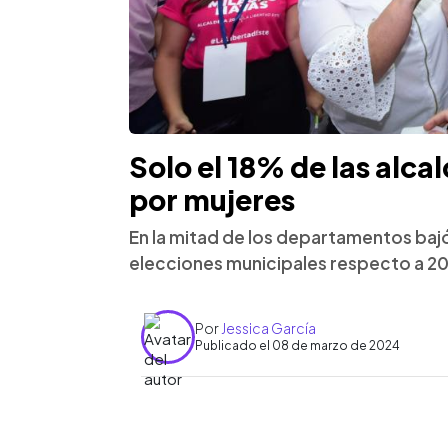
Solo el 18% de las alca
por mujeres
En la mitad de los departamentos bajó
elecciones municipales respecto a 20
Por
Jessica García
Publicado el 08 de marzo de 2024
0:00