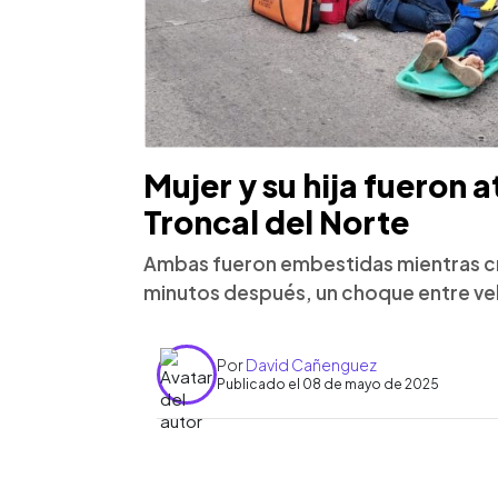
Mujer y su hija fueron a
Troncal del Norte
Ambas fueron embestidas mientras cruz
minutos después, un choque entre ve
Por
David Cañenguez
Publicado el 08 de mayo de 2025
0:00