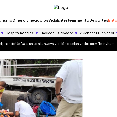
urismo
Dinero y negocios
Vida
Entretenimiento
Deportes
Ento
Hospital Rosales
Empleos El Salvador
Viviendas El Salvador
 pasado! 🚀 Da el salto a la nueva versión de
elsalvador.com
. Te invitam