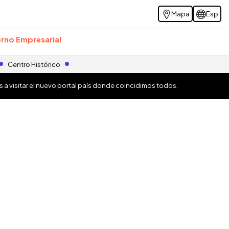
Mapa
Esp
rno Empresarial
Centro Histórico
os a visitar el nuevo portal país donde coincidimos todos.