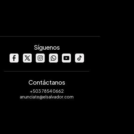
Síguenos
Contáctanos
+503 7854 0662
anunciate@elsalvador.com