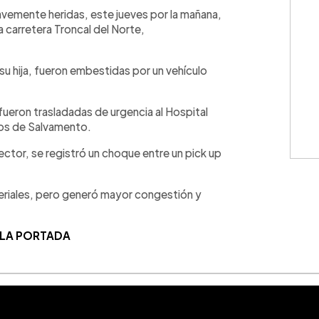
WhatsApp
Copiar link
ravemente heridas, este jueves por la mañana,
a carretera Troncal del Norte,
su hija, fueron embestidas por un vehículo
fueron trasladadas de urgencia al Hospital
os de Salvamento.
ctor, se registró un choque entre un pick up
eriales, pero generó mayor congestión y
 LA PORTADA