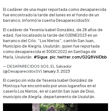
0:00
►
Escuchar artículo
El cadáver de una mujer reportada como desaparecida
fue encontrado la tarde del lunes en el fondo de un
barranco, informó la cuenta DesaparecidosSV.
El cadáver de Yesenia Isabel González, de 28 años de
edad, fue localizado la tarde del 02ENE2023 en un
barranco del Crío. “Los Nietos”, cantón San Juan,
Municipio de Alegría, Usulután; quien fue reportada
como desaparecida el 30DIC2022 en Santiago de
María, Usulután.
#Sigue
.
pic.twitter.com/G2Q8V6lDbb
— DESAPARECIDOS SOS, EL Salvador.
(@DesaparecidosSV)
January 3, 2023
El cuerpo sin vida de Yesenia Isabel González de
Montoya fue encontrado por unos lugareños en el
caserío Los Nietos, en el cantón San Juan de Dios,
municipio de Alegría, departamento de Usulután.