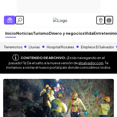
Inicio
Noticias
Turismo
Dinero y negocios
Vida
Entretenim
Terremotos
Lluvias
Hospital Rosales
Empleos El Salvador
CONTENIDO DE ARCHIVO:
¡Estás navegando en el
pasado! 🚀 Da el salto a la nueva versión de
elsalvador.com
. Te
invitamos a visitar el nuevo portal país donde coincidimos todos.