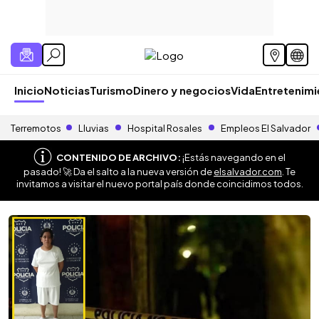
Inicio
Noticias
Turismo
Dinero y negocios
Vida
Entretenim
Terremotos
Lluvias
Hospital Rosales
Empleos El Salvador
CONTENIDO DE ARCHIVO:
¡Estás navegando en el
pasado! 🚀 Da el salto a la nueva versión de
elsalvador.com
. Te
invitamos a visitar el nuevo portal país donde coincidimos todos.