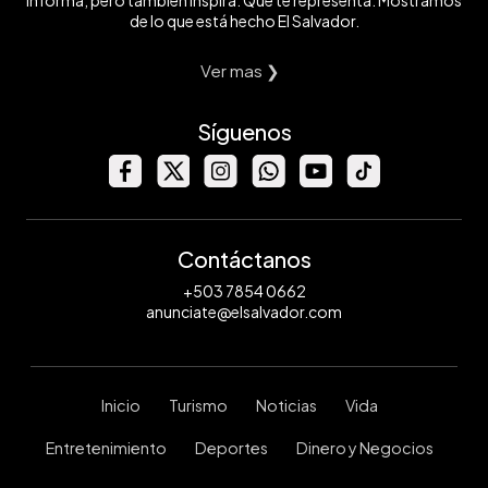
informa, pero también inspira. Que te representa. Mostramos
de lo que está hecho El Salvador.
Ver mas ❯
Síguenos
Contáctanos
+503 7854 0662
anunciate@elsalvador.com
Inicio
Turismo
Noticias
Vida
Entretenimiento
Deportes
Dinero y Negocios