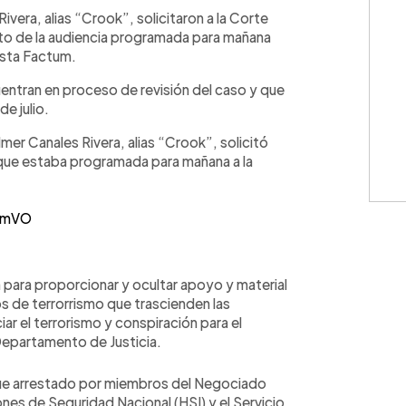
WhatsApp
Copiar link
era, alias “Crook”, solicitaron a la Corte
nto de la audiencia programada para mañana
vista Factum.
entran en proceso de revisión del caso y que
de julio.
mer Canales Rivera, alias “Crook”, solicitó
 que estaba programada para mañana a la
9wmVO
para proporcionar y ocultar apoyo y material
s de terrorrismo que trascienden las
iar el terrorismo y conspiración para el
Departamento de Justicia.
fue arrestado por miembros del Negociado
ones de Seguridad Nacional (HSI) y el Servicio