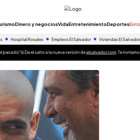
urismo
Dinero y negocios
Vida
Entretenimiento
Deportes
Ento
as
Hospital Rosales
Empleos El Salvador
Viviendas El Salvado
 pasado! 🚀 Da el salto a la nueva versión de
elsalvador.com
. Te invitam