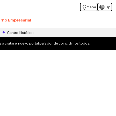
Mapa
Esp
rno Empresarial
r
Centro Histórico
os a visitar el nuevo portal país donde coincidimos todos.