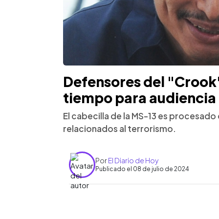
Defensores del "Crook"
tiempo para audiencia
El cabecilla de la MS-13 es procesado
relacionados al terrorismo.
Por
El Diario de Hoy
Publicado el 08 de julio de 2024
0:00