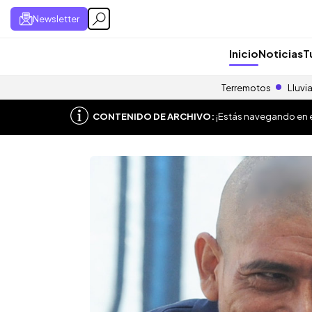
Newsletter
Inicio
Noticias
T
Terremotos
Lluvi
CONTENIDO DE ARCHIVO:
¡Estás navegando en el