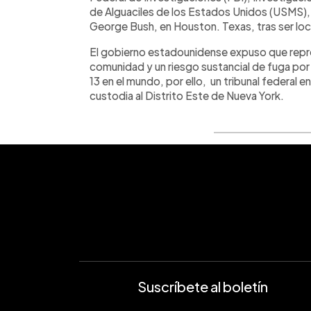
de Alguaciles de los Estados Unidos (USMS), 
George Bush, en Houston. Texas, tras ser loc
El gobierno estadounidense expuso que repres
comunidad y un riesgo sustancial de fuga por 
13 en el mundo, por ello, un tribunal federal 
custodia al Distrito Este de Nueva York.
Suscríbete al boletín