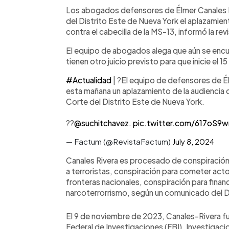
Facebook
Twitter
►
Escuchar artículo
Los abogados defensores de Élmer Canales Riv
del Distrito Este de Nueva York el aplazamie
contra el cabecilla de la MS-13, informó la re
El equipo de abogados alega que aún se encu
tienen otro juicio previsto para que inicie el 15 
#Actualidad
| ?El equipo de defensores de Él
esta mañana un aplazamiento de la audiencia
Corte del Distrito Este de Nueva York.
?️?
@suchitchavez
.
pic.twitter.com/617oS
— Factum (@RevistaFactum)
July 8, 2024
Canales Rivera es procesado de conspiración 
a terroristas, conspiración para cometer acto
fronteras nacionales, conspiración para financ
narcoterrorrismo, según un comunicado del 
El 9 de noviembre de 2023, Canales-Rivera 
Federal de Investigaciones (FBI), Investigaci