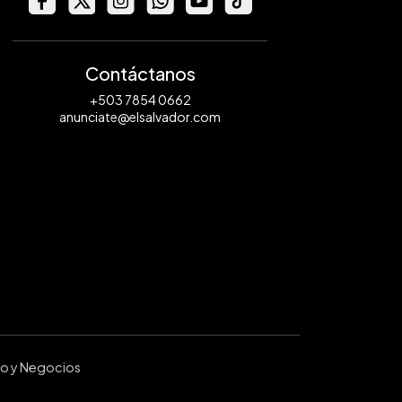
Contáctanos
+503 7854 0662
anunciate@elsalvador.com
ro y Negocios