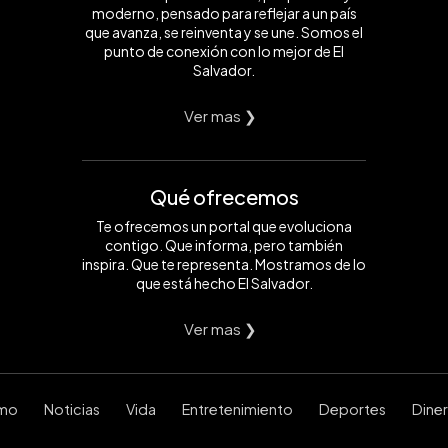
moderno, pensado para reflejar a un país
que avanza, se reinventa y se une. Somos el
punto de conexión con lo mejor de El
Salvador.
Ver mas ❯
Qué ofrecemos
Te ofrecemos un portal que evoluciona
contigo. Que informa, pero también
inspira. Que te representa. Mostramos de lo
que está hecho El Salvador.
Ver mas ❯
smo
Noticias
Vida
Entretenimiento
Deportes
Dine