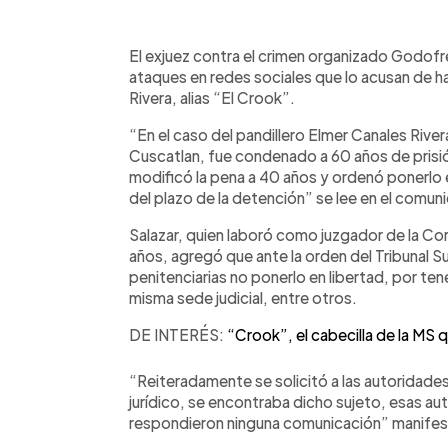
0:00
Facebook
Twitter
►
Escuchar artículo
El exjuez contra el crimen organizado Godofr
ataques en redes sociales que lo acusan de h
Rivera, alias “El Crook”.
“En el caso del pandillero Elmer Canales Riv
Cuscatlan, fue condenado a 60 años de prisió
modificó la pena a 40 años y ordenó ponerlo 
del plazo de la detención” se lee en el comun
Salazar, quien laboró como juzgador de la Co
años, agregó que ante la orden del Tribunal S
penitenciarias no ponerlo en libertad, por te
misma sede judicial, entre otros.
DE INTERÉS:
“Crook”, el cabecilla de la MS 
“Reiteradamente se solicitó a las autoridades
jurídico, se encontraba dicho sujeto, esas au
respondieron ninguna comunicación” manifest