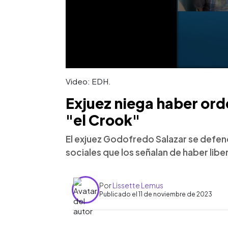
Video: EDH.
Exjuez niega haber ord
"el Crook"
El exjuez Godofredo Salazar se defen
sociales que los señalan de haber libe
Por
Lissette Lemus
Publicado el 11 de noviembre de 2023