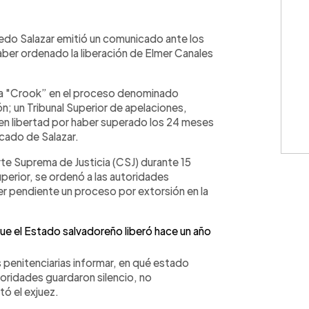
WhatsApp
Copiar link
edo Salazar emitió un comunicado ante los
aber ordenado la liberación de Elmer Canales
era "Crook” en el proceso denominado
n; un Tribunal Superior de apelaciones,
en libertad por haber superado los 24 meses
icado de Salazar.
rte Suprema de Justicia (CSJ) durante 15
uperior, se ordenó a las autoridades
ner pendiente un proceso por extorsión en la
que el Estado salvadoreño liberó hace un año
 penitenciarias informar, en qué estado
toridades guardaron silencio, no
ó el exjuez.