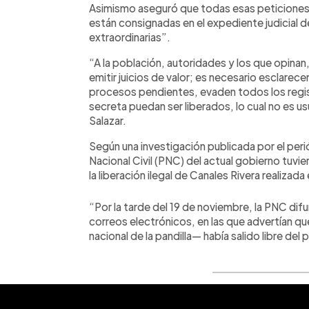
Asimismo aseguró que todas esas peticiones r
están consignadas en el expediente judicial 
extraordinarias”.
“A la población, autoridades y los que opinan, 
emitir juicios de valor; es necesario esclare
procesos pendientes, evaden todos los regist
secreta puedan ser liberados, lo cual no es us
Salazar.
Según una investigación publicada por el perió
Nacional Civil (PNC) del actual gobierno tuv
la liberación ilegal de Canales Rivera realizad
“Por la tarde del 19 de noviembre, la PNC difun
correos electrónicos, en las que advertían q
nacional de la pandilla— había salido libre del