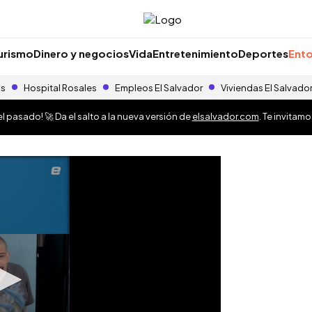
urismo
Dinero y negocios
Vida
Entretenimiento
Deportes
Ento
as
Hospital Rosales
Empleos El Salvador
Viviendas El Salvado
 pasado! 🚀 Da el salto a la nueva versión de
elsalvador.com
. Te invitam