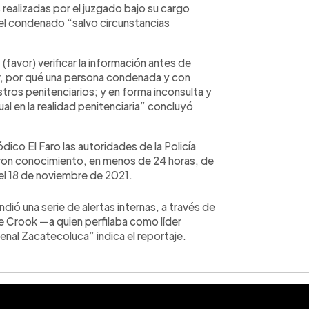
ealizadas por el juzgado bajo su cargo
del condenado “salvo circunstancias
(favor) verificar la información antes de
cer, por qué una persona condenada y con
ros penitenciarios; y en forma inconsulta y
ual en la realidad penitenciaria” concluyó
dico El Faro las autoridades de la Policía
ieron conocimiento, en menos de 24 horas, de
a el 18 de noviembre de 2021.
dió una serie de alertas internas, a través de
ue Crook —a quien perfilaba como líder
 penal Zacatecoluca” indica el reportaje.