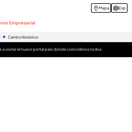
Mapa
Esp
rno Empresarial
r
Centro Histórico
os a visitar el nuevo portal país donde coincidimos todos.