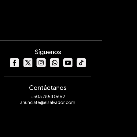
Síguenos
Contáctanos
+503 7854 0662
anunciate@elsalvador.com