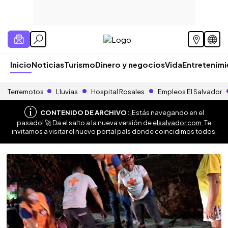
Inicio
Noticias
Turismo
Dinero y negocios
Vida
Entretenim
Terremotos
Lluvias
Hospital Rosales
Empleos El Salvador
CONTENIDO DE ARCHIVO:
¡Estás navegando en el
pasado! 🚀 Da el salto a la nueva versión de
elsalvador.com
. Te
invitamos a visitar el nuevo portal país donde coincidimos todos.