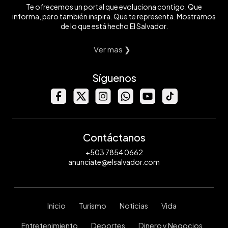
Te ofrecemos un portal que evoluciona contigo. Que
informa, pero también inspira. Que te representa. Mostramos
de lo que está hecho El Salvador.
Ver mas ❯
Síguenos
Contáctanos
+503 7854 0662
anunciate@elsalvador.com
Inicio
Turismo
Noticias
Vida
Entretenimiento
Deportes
Dinero y Negocios