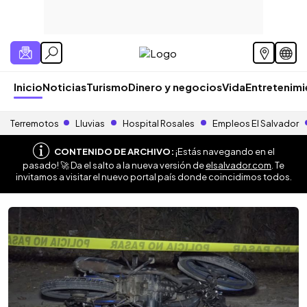
Inicio
Noticias
Turismo
Dinero y negocios
Vida
Entretenim
Terremotos
Lluvias
Hospital Rosales
Empleos El Salvador
CONTENIDO DE ARCHIVO:
¡Estás navegando en el
pasado! 🚀 Da el salto a la nueva versión de
elsalvador.com
. Te
invitamos a visitar el nuevo portal país donde coincidimos todos.