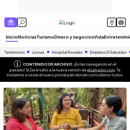
Inicio
Noticias
Turismo
Dinero y negocios
Vida
Entretenim
Terremotos
Lluvias
Hospital Rosales
Empleos El Salvador
CONTENIDO DE ARCHIVO:
¡Estás navegando en el
pasado! 🚀 Da el salto a la nueva versión de
elsalvador.com
. Te
invitamos a visitar el nuevo portal país donde coincidimos todos.