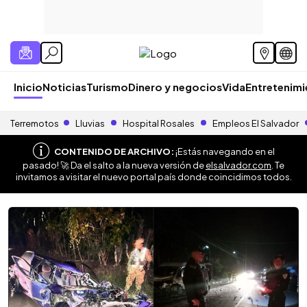
Inicio
Noticias
Turismo
Dinero y negocios
Vida
Entretenim
Terremotos
Lluvias
Hospital Rosales
Empleos El Salvador
CONTENIDO DE ARCHIVO:
¡Estás navegando en el
pasado! 🚀 Da el salto a la nueva versión de
elsalvador.com
. Te
invitamos a visitar el nuevo portal país donde coincidimos todos.