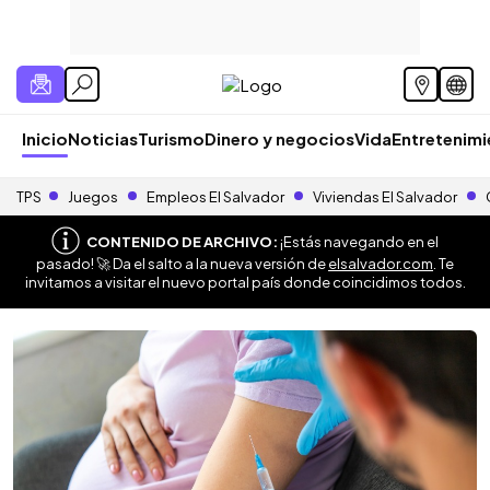
Inicio
Noticias
Turismo
Dinero y negocios
Vida
Entretenim
TPS
Juegos
Empleos El Salvador
Viviendas El Salvador
CONTENIDO DE ARCHIVO:
¡Estás navegando en el
pasado! 🚀 Da el salto a la nueva versión de
elsalvador.com
. Te
invitamos a visitar el nuevo portal país donde coincidimos todos.