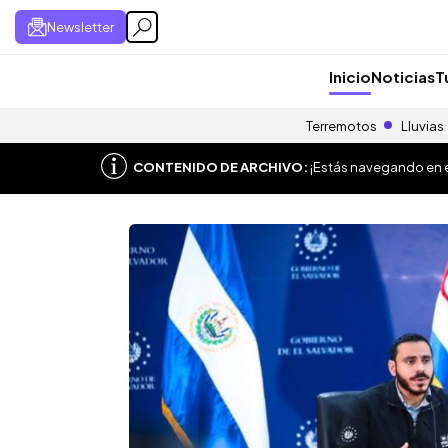
Newsletter
Inicio
Noticias
T
Terremotos
Lluvias
CONTENIDO DE ARCHIVO:
¡Estás navegando en el