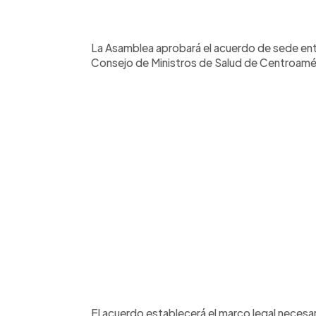
0:00
Facebook
Twitter
►
Escuchar artículo
La Asamblea aprobará el acuerdo de sede entre
Consejo de Ministros de Salud de Centroam
El acuerdo establecerá el marco legal necesa