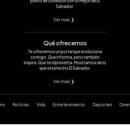
punto de conexión con lo mejor de El
Salvador.
Ver mas ❯
Qué ofrecemos
Te ofrecemos un portal que evoluciona
contigo. Que informa, pero también
inspira. Que te representa. Mostramos de lo
que está hecho El Salvador.
Ver mas ❯
smo
Noticias
Vida
Entretenimiento
Deportes
Dine