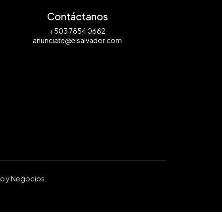
Contáctanos
+503 7854 0662
anunciate@elsalvador.com
ro y Negocios