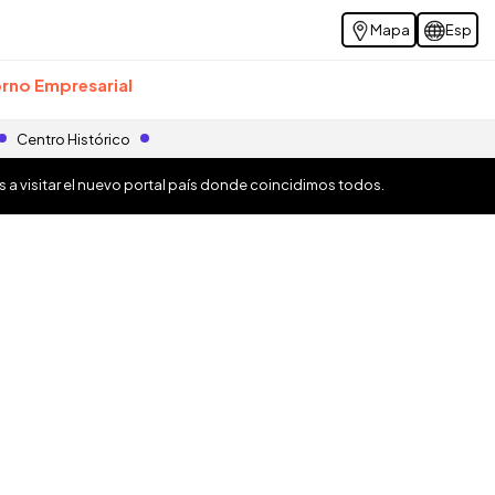
Mapa
Esp
rno Empresarial
Centro Histórico
os a visitar el nuevo portal país donde coincidimos todos.