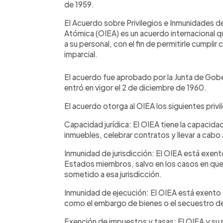
de 1959.
El Acuerdo sobre Privilegios e Inmunidades d
Atómica (OIEA) es un acuerdo internacional qu
a su personal, con el fin de permitirle cumpli
imparcial.
El acuerdo fue aprobado por la Junta de Gober
entró en vigor el 2 de diciembre de 1960.
El acuerdo otorga al OIEA los siguientes priv
Capacidad jurídica: El OIEA tiene la capacidad
inmuebles, celebrar contratos y llevar a cabo 
Inmunidad de jurisdicción: El OIEA está exento 
Estados miembros, salvo en los casos en que
sometido a esa jurisdicción.
Inmunidad de ejecución: El OIEA está exento 
como el embargo de bienes o el secuestro 
Exención de impuestos y tasas: El OIEA y su