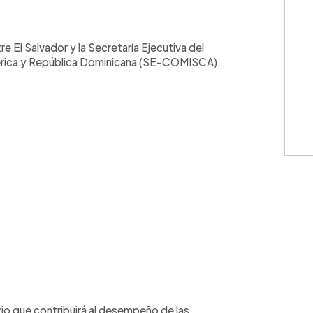
WhatsApp
Copiar link
 El Salvador y la Secretaría Ejecutiva del
érica y República Dominicana (SE-COMISCA).
rio que contribuirá al desempeño de las