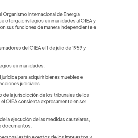
el Organismo Internacional de Energía
e otorga privilegios e inmunidades al OIEA y
r con sus funciones de manera independiente e
nadores del OIEA el 1 de julio de 1959 y
ilegios e inmunidades:
 jurídica para adquirir bienes muebles e
acciones judiciales.
de la jurisdicción de los tribunales de los
 el OIEA consienta expresamente en ser
de la ejecución de las medidas cautelares,
de documentos.
 personal están exentos de los impuestos y