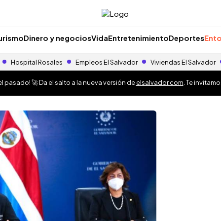
urismo
Dinero y negocios
Vida
Entretenimiento
Deportes
Ento
Hospital Rosales
Empleos El Salvador
Viviendas El Salvador
 pasado! 🚀 Da el salto a la nueva versión de
elsalvador.com
. Te invitam