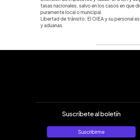
tasas nacionales, salvo en los casos en que 
puramente local o municipal.
Libertad de tránsito: El OIEA y su personal e
y aduanas.
Suscríbete al boletín
Suscribirme