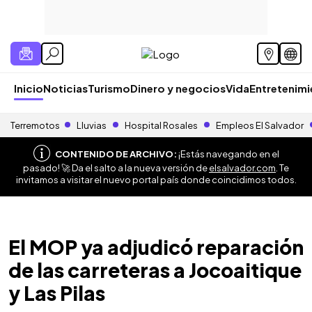
Inicio
Noticias
Turismo
Dinero y negocios
Vida
Entretenim
Terremotos
Lluvias
Hospital Rosales
Empleos El Salvador
CONTENIDO DE ARCHIVO:
¡Estás navegando en el
pasado! 🚀 Da el salto a la nueva versión de
elsalvador.com
. Te
invitamos a visitar el nuevo portal país donde coincidimos todos.
El MOP ya adjudicó reparación
de las carreteras a Jocoaitique
y Las Pilas