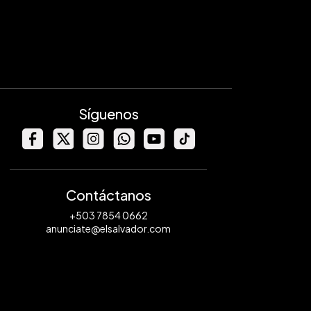
Síguenos
Contáctanos
+503 7854 0662
anunciate@elsalvador.com