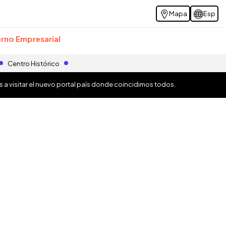
Mapa
Esp
rno Empresarial
Centro Histórico
os a visitar el nuevo portal país donde coincidimos todos.