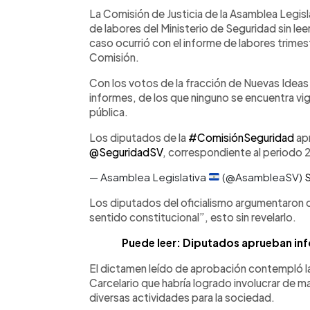
Facebook
Twitter
►
Escuchar artículo
La Comisión de Justicia de la Asamblea Legisla
de labores del Ministerio de Seguridad sin leer
caso ocurrió con el informe de labores trimest
Comisión.
Con los votos de la fracción de Nuevas Ideas
informes, de los que ninguno se encuentra vig
pública.
Los diputados de la
#ComisiónSeguridad
ap
@SeguridadSV
, correspondiente al period
— Asamblea Legislativa
(@AsambleaSV)
Los diputados del oficialismo argumentaron qu
sentido constitucional”, esto sin revelarlo.
Puede leer: Diputados aprueban info
El dictamen leído de aprobación contempló la
Carcelario que habría logrado involucrar de ma
diversas actividades para la sociedad.