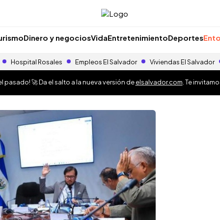
urismo
Dinero y negocios
Vida
Entretenimiento
Deportes
Ento
Hospital Rosales
Empleos El Salvador
Viviendas El Salvador
 pasado! 🚀 Da el salto a la nueva versión de
elsalvador.com
. Te invitam