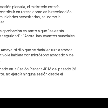
sión plenaria, el ministerio estaría
contribuir en tareas como en la recolección
omunidades necesitadas, así como la
les.
 la aprobación en tanto a que "se están
e seguridad”: “Ahora, hay eventos mundiales
Amaya, sí dijo que se daría lectura a ambos
ativo le hablara con micrófono apagado y de
.
gado en la Sesión Plenaria #116 del pasado 26
te, no ejercía ninguna sesión desde el