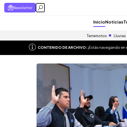
Newsletter
Inicio
Noticias
T
Terremotos
Lluvias
CONTENIDO DE ARCHIVO:
¡Estás navegando en el