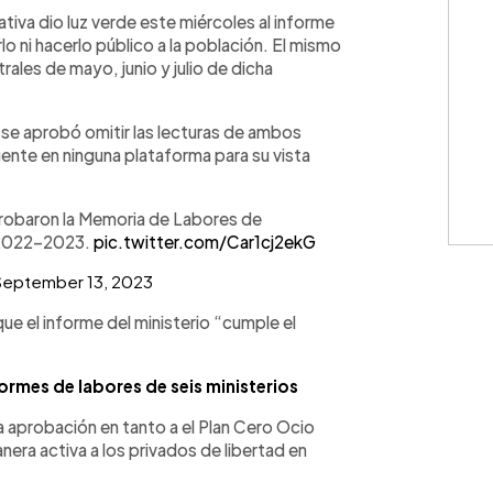
WhatsApp
Copiar link
tiva dio luz verde este miércoles al informe
lo ni hacerlo público a la población. El mismo
rales de mayo, junio y julio de dicha
 se aprobó omitir las lecturas de ambos
ente en ninguna plataforma para su vista
robaron la Memoria de Labores de
o 2022-2023.
pic.twitter.com/Car1cj2ekG
September 13, 2023
e el informe del ministerio “cumple el
rmes de labores de seis ministerios
 aprobación en tanto a el Plan Cero Ocio
nera activa a los privados de libertad en