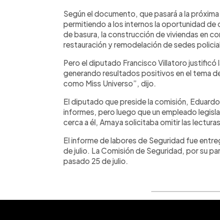
Según el documento, que pasará a la próxima se
permitiendo a los internos la oportunidad de 
de basura, la construcción de viviendas en c
restauración y remodelación de sedes policia
Pero el diputado Francisco Villatoro justificó
generando resultados positivos en el tema d
como Miss Universo”, dijo.
El diputado que preside la comisión, Eduardo 
informes, pero luego que un empleado legisl
cerca a él, Amaya solicitaba omitir las lecturas
El informe de labores de Seguridad fue entre
de julio. La Comisión de Seguridad, por su par
pasado 25 de julio.